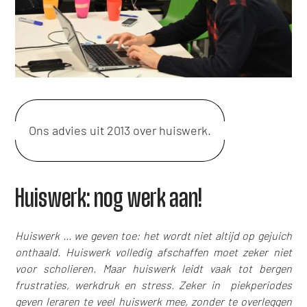
Ons advies uit 2013 over huiswerk.
Huiswerk: nog werk aan!
Huiswerk … we geven toe: het wordt niet altijd op gejuich
onthaald. Huiswerk volledig afschaffen moet zeker niet
voor scholieren. Maar huiswerk leidt vaak tot bergen
frustraties, werkdruk en stress. Zeker in piekperiodes
geven leraren te veel huiswerk mee, zonder te overleggen