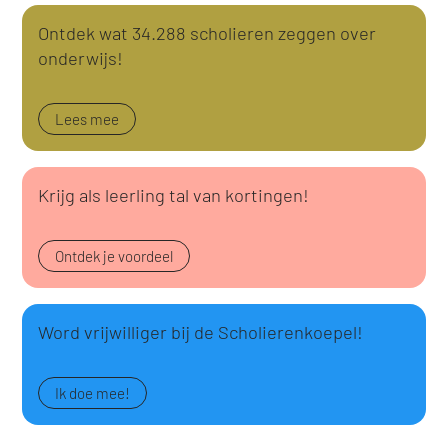
Ontdek wat 34.288 scholieren zeggen over
onderwijs!
Lees mee
Krijg als leerling tal van kortingen!
Ontdek je voordeel
Word vrijwilliger bij de Scholierenkoepel!
Ik doe mee!