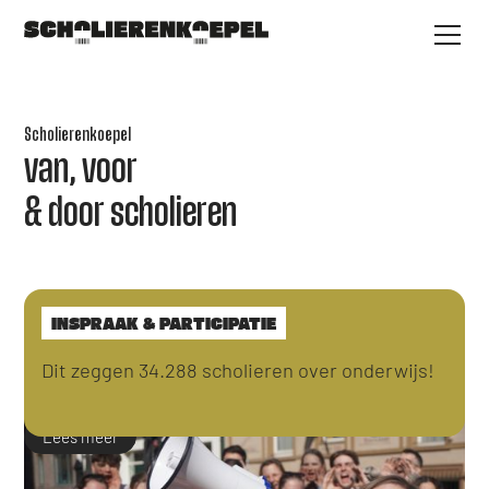
Scholierenkoepel
van, voor
& door scholieren
INSPRAAK & PARTICIPATIE
Dit zeggen 34.288 scholieren over onderwijs!
Lees meer