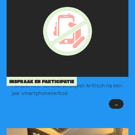
INSPRAAK EN PARTICIPATIE
Persbericht: scholieren blijven kritisch na één
jaar smartphoneverbod
→