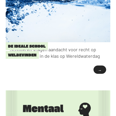
DE IDEALE SCHOOL
Scholieren vragen aandacht voor recht op
WELBEVINDEN
water drinken in de klas op Wereldwaterdag
→