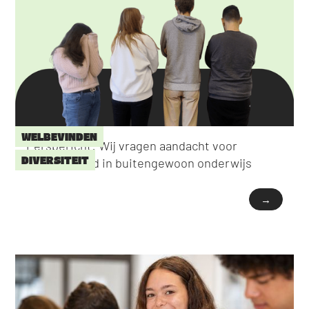
WELBEVINDEN
Persbericht: Wij vragen aandacht voor
DIVERSITEIT
eenzaamheid in buitengewoon onderwijs
→