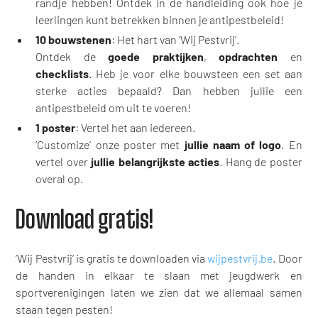
randje hebben! Ontdek in de handleiding ook hoe je
leerlingen kunt betrekken binnen je antipestbeleid!
10 bouwstenen
: Het hart van ‘Wij Pestvrij’.
Ontdek de
goede praktijken
,
opdrachten
en
checklists
. Heb je voor elke bouwsteen een set aan
sterke acties bepaald? Dan hebben jullie een
antipestbeleid om uit te voeren!
1 poster
: Vertel het aan iedereen.
‘Customize’ onze poster met
jullie naam of logo
. En
vertel over
jullie belangrijkste acties
. Hang de poster
overal op.
Download gratis!
‘Wij Pestvrij’ is gratis te downloaden via
wijpestvrij.be
. Door
de handen in elkaar te slaan met jeugdwerk en
sportverenigingen laten we zien dat we allemaal samen
staan tegen pesten!