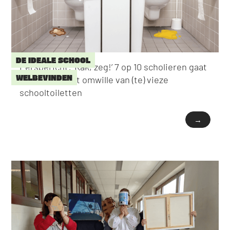
DE IDEALE SCHOOL
Persbericht: ‘Kak, zeg!’ 7 op 10 scholieren gaat
WELBEVINDEN
niet naar toilet omwille van (te) vieze
schooltoiletten
→