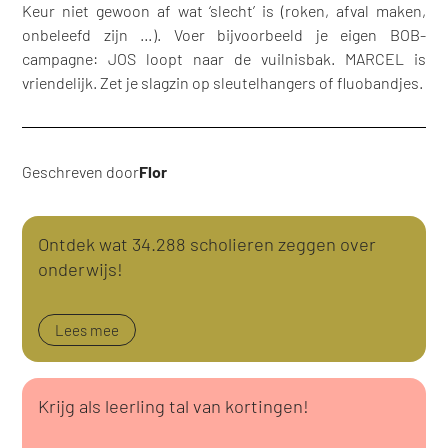
Keur niet gewoon af wat ‘slecht’ is (roken, afval maken,
onbeleefd zijn …). Voer bijvoorbeeld je eigen BOB-
campagne: JOS loopt naar de vuilnisbak. MARCEL is
vriendelijk. Zet je slagzin op sleutelhangers of fluobandjes.
Geschreven door
Flor
Ontdek wat 34.288 scholieren zeggen over
onderwijs!
Lees mee
Krijg als leerling tal van kortingen!