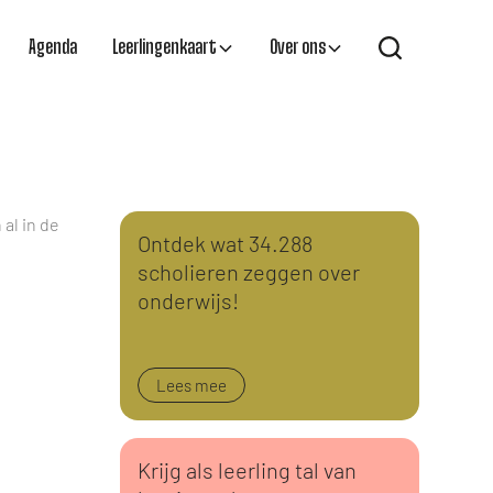
Agenda
Leerlingenkaart
Over ons
 al in de
Ontdek wat 34.288
scholieren zeggen over
onderwijs!
Lees mee
Krijg als leerling tal van