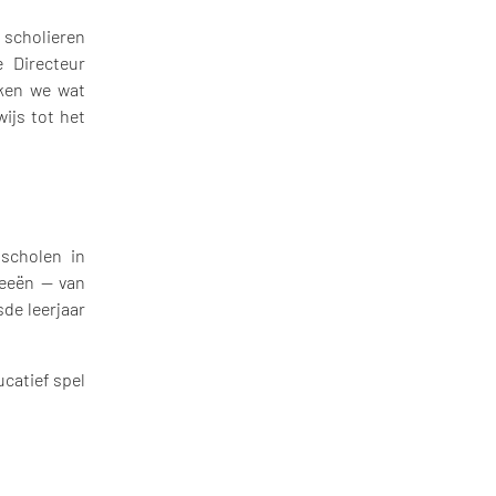
 scholieren
e Directeur
rken we wat
ijs tot het
sscholen in
deeën — van
de leerjaar
ucatief spel