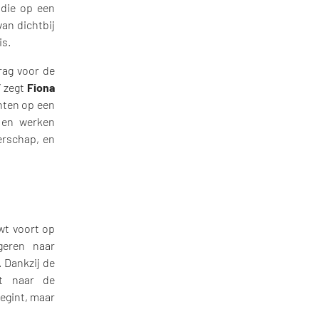
 die op een
an dichtbij
is.
rag voor de
 zegt
Fiona
hten op een
n en werken
erschap, en
wt voort op
geren naar
. Dankzij de
st naar de
begint, maar