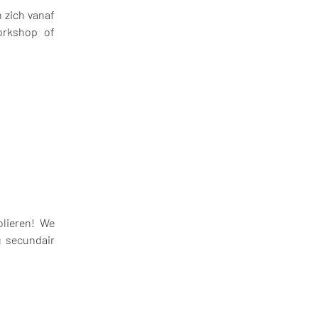
n zich vanaf
orkshop of
olieren! We
g secundair