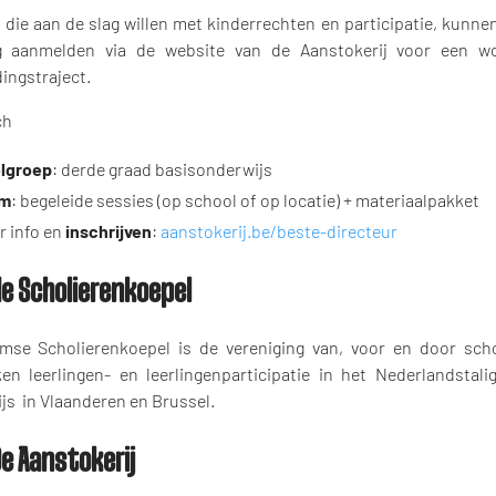
 die aan de slag willen met kinderrechten en participatie, kunne
g aanmelden via de website van de Aanstokerij voor een w
ingstraject.
ch
lgroep
: derde graad basisonderwijs
rm
: begeleide sessies (op school of op locatie) + materiaalpakket
r info en
inschrijven
:
aanstokerij.be/beste-directeur
de Scholierenkoepel
mse Scholierenkoepel is de vereniging van, voor en door sch
ken leerlingen- en leerlingenparticipatie in het Nederlandstali
js in Vlaanderen en Brussel.
De Aanstokerij