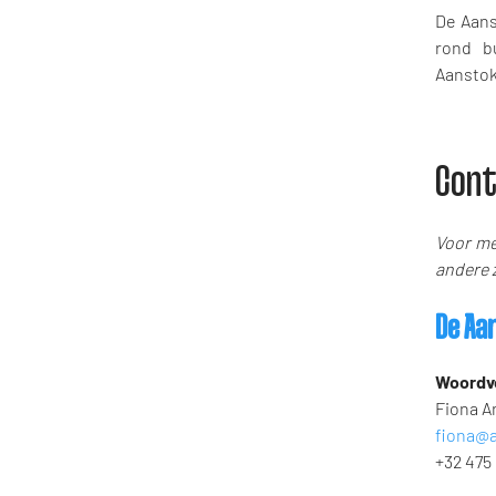
De Aans
rond bu
Aanstok
Cont
Voor me
andere z
De Aa
Woordv
Fiona A
fiona@a
+32 475 