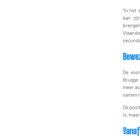
“In het
kan zij
brengen
Vlaande
secunda
Bewez
De voor
Brugge 
meer ac
samen mo
De posit
is, maa
Vanaf