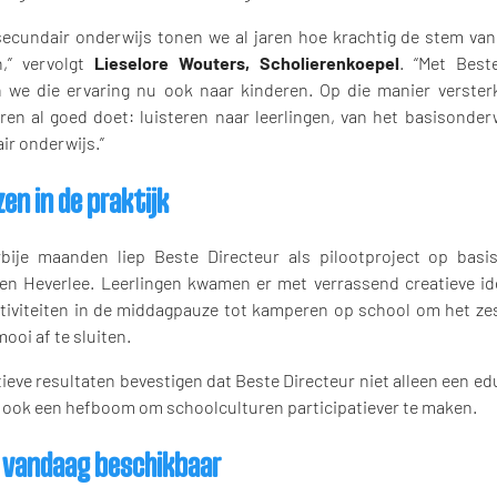
 secundair onderwijs tonen we al jaren hoe krachtig de stem van
n,” vervolgt
Lieselore Wouters, Scholierenkoepel
. “Met Best
 we die ervaring nu ook naar kinderen. Op die manier verste
ren al goed doet: luisteren naar leerlingen, van het basisonderw
ir onderwijs.”
en in de praktijk
bije maanden liep Beste Directeur als pilootproject op basi
en Heverlee. Leerlingen kwamen er met verrassend creatieve i
tiviteiten in de middagpauze tot kamperen op school om het zes
oi af te sluiten.
ieve resultaten bevestigen dat Beste Directeur niet alleen een ed
r ook een hefboom om schoolculturen participatiever te maken.
 vandaag beschikbaar