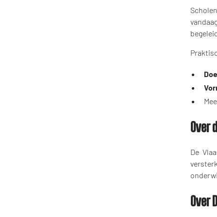
Scholen
vandaa
begeleid
Praktis
Doe
Vo
Mee
Over 
De Vlaa
verster
onderwi
Over 