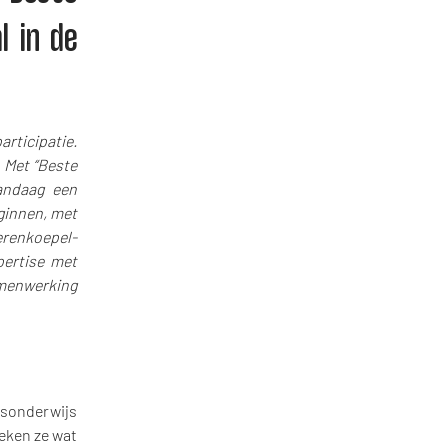
l in de
articipatie.
. Met “Beste
andaag een
eginnen, met
erenkoepel-
pertise met
amenwerking
sisonderwijs
eken ze wat