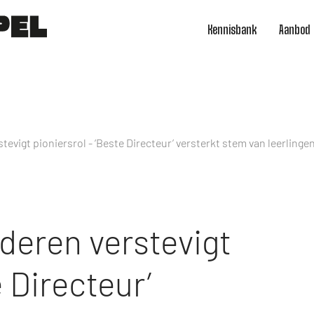
Kennisbank
Aanbod
evigt pioniersrol - ‘Beste Directeur’ versterkt stem van leerlingen
deren verstevigt
e Directeur’