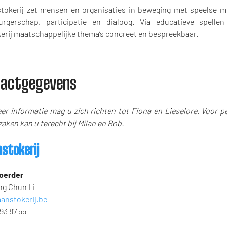
tokerij zet mensen en organisaties in beweging met speelse 
rgerschap, participatie en dialoog. Via educatieve spelle
erij maatschappelijke thema’s concreet en bespreekbaar.
actgegevens
er informatie mag u zich richten tot Fiona en Lieselore. Voor pe
aken kan u terecht bij Milan en Rob.
nstokerij
oerder
ng Chun Li
anstokerij.be
93 87 55