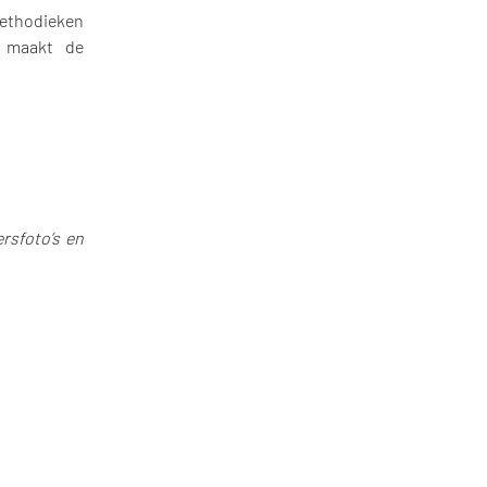
methodieken
n maakt de
rsfoto’s en