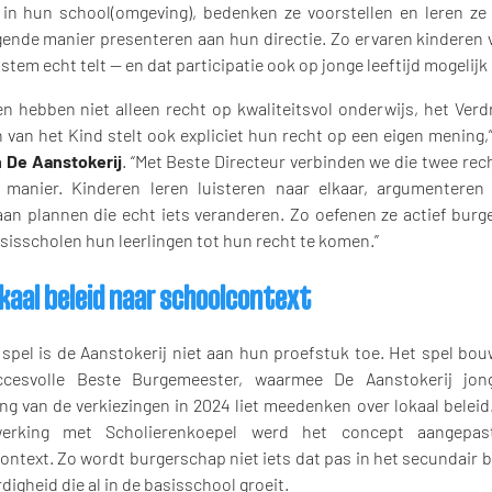
t in hun school(omgeving), bedenken ze voorstellen en leren ze
gende manier presenteren aan hun directie. Zo ervaren kinderen v
stem echt telt — en dat participatie ook op jonge leeftijd mogelijk 
en hebben niet alleen recht op kwaliteitsvol onderwijs, het Verd
 van het Kind stelt ook expliciet hun recht op een eigen mening,”
 De Aanstokerij
. “Met Beste Directeur verbinden we die twee rec
 manier. Kinderen leren luisteren naar elkaar, argumentere
an plannen die echt iets veranderen. Zo oefenen ze actief burg
sisscholen hun leerlingen tot hun recht te komen.”
okaal beleid naar schoolcontext
 spel is de Aanstokerij niet aan hun proefstuk toe. Het spel bou
ccesvolle Beste Burgemeester, waarmee De Aanstokerij jon
ng van de verkiezingen in 2024 liet meedenken over lokaal beleid
erking met Scholierenkoepel werd het concept aangepa
ontext. Zo wordt burgerschap niet iets dat pas in het secundair 
digheid die al in de basisschool groeit.