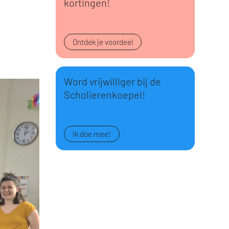
kortingen!
Ontdek je voordeel
Word vrijwilliger bij de
Scholierenkoepel!
Ik doe mee!