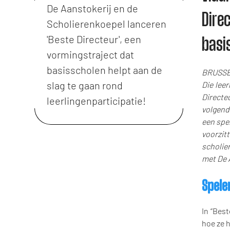
De Aanstokerij en de
Dire
Scholierenkoepel lanceren
'Beste Directeur', een
basi
vormingstraject dat
basisscholen helpt aan de
BRUSSEL 
slag te gaan rond
Die leer
Directe
leerlingenparticipatie!
volgende
een spe
voorzit
scholie
met De A
Spele
In “Bes
hoe ze 