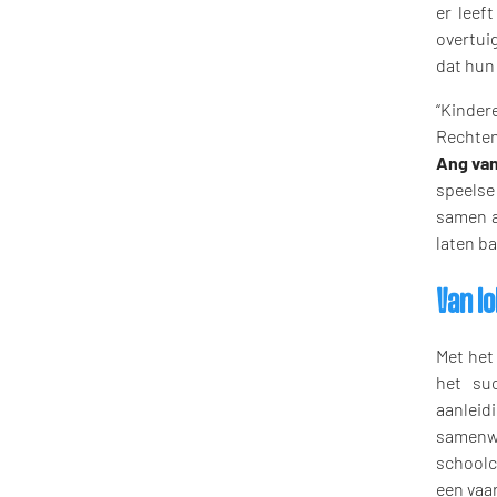
er leef
overtui
dat hun 
“Kinder
Rechten
Ang van
speelse
samen a
laten ba
Van l
Met het
het su
aanleidi
samenw
schoolc
een vaar