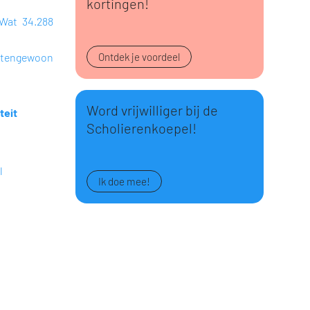
kortingen!
 Wat 34.288
uitengewoon
Ontdek je voordeel
Word vrijwilliger bij de
teit
Scholierenkoepel!
l
Ik doe mee!