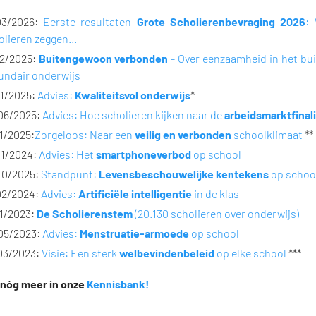
03/2026:
Eerste resultaten
Grote Scholierenbevraging 2026
:
lieren zeggen...
12/2025:
Buitengewoon verbonden
- Over eenzaamheid in het b
undair onderwijs
11/2025:
Advies:
Kwaliteitsvol onderwijs
*
06/2025:
Advies: Hoe scholieren kijken naar de
arbeidsmarktfinali
01/2025:
Zorgeloos: Naar een
veilig en verbonden
schoolklimaat
**
11/2024:
Advies: Het
smartphoneverbod
op school
10/2025:
Standpunt:
Levensbeschouwelijke kentekens
op schoo
02/2024:
Advies:
Artificiële intelligentie
in de klas
11/2023:
De Scholierenstem
(20.130 scholieren over onderwijs)
05/2023:
Advies:
Menstruatie-armoede
op school
03/2023:
Visie: Een sterk
welbevindenbeleid
op elke school
***
nóg meer in onze
Kennisbank!