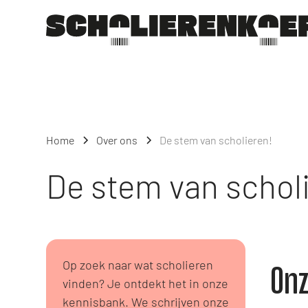
Home
Over ons
De stem van scholieren!
De stem van schol
Op zoek naar wat scholieren
Onz
vinden? Je ontdekt het in onze
kennisbank. We schrijven onze