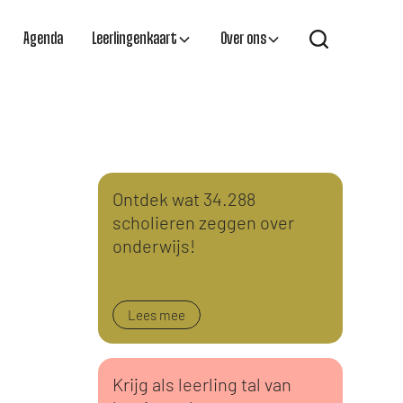
Agenda
Leerlingenkaart
Over ons
Ontdek wat 34.288
scholieren zeggen over
onderwijs!
Lees mee
Krijg als leerling tal van