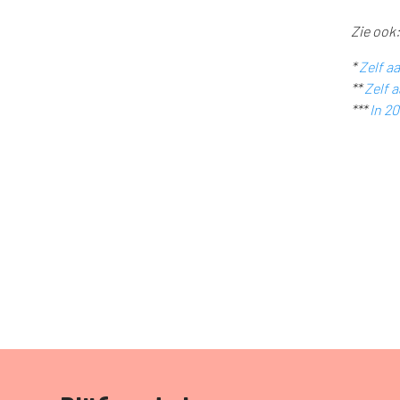
Zie ook:
*
Zelf a
**
Zelf 
***
In 20