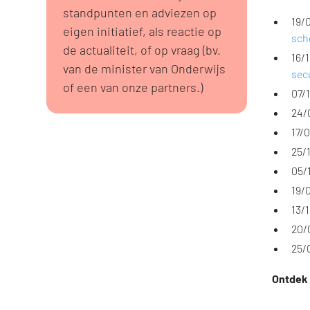
standpunten en adviezen op
19/
eigen initiatief, als reactie op
scho
de actualiteit, of op vraag (bv.
16/
van de minister van Onderwijs
sec
of een van onze partners.)
07/
24/
17/
25/
05/
19/
13/
20/
25/
Ontdek 