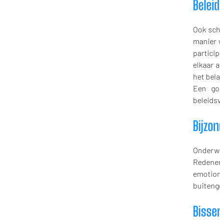
Belei
Ook sch
manier 
partici
elkaar 
het bel
Een go
beleids
Bijzo
Onderwi
Redenen
emotion
buiteng
Bisse