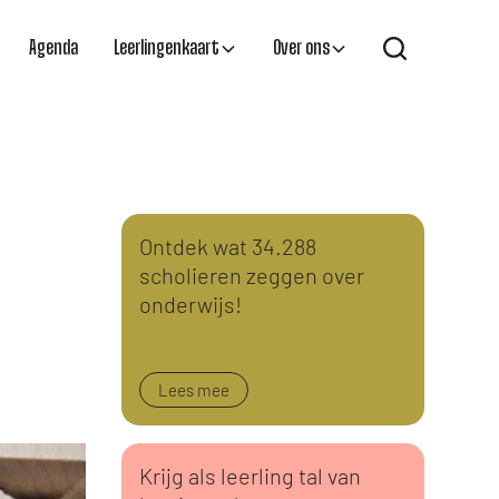
Agenda
Leerlingenkaart
Over ons
Ontdek wat 34.288
scholieren zeggen over
onderwijs!
Lees mee
Krijg als leerling tal van