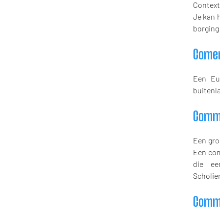
Context
Je kan 
borging 
Come
Een Eur
buitenl
Comm
Een gro
Een com
die ee
Scholie
Commi