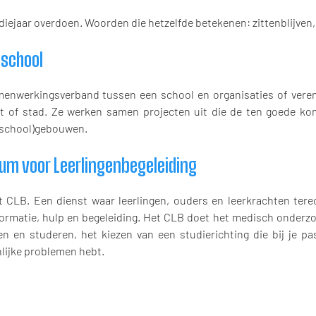
diejaar overdoen. Woorden die hetzelfde betekenen: zittenblijven
 school
enwerkingsverband tussen een school en organisaties of veren
t of stad. Ze werken samen projecten uit die de ten goede ko
school)gebouwen.
um voor Leerlingenbegeleiding
t CLB. Een dienst waar leerlingen, ouders en leerkrachten ter
formatie, hulp en begeleiding. Het CLB doet het medisch onderzoe
en en studeren, het kiezen van een studierichting die bij je pas
lijke problemen hebt.