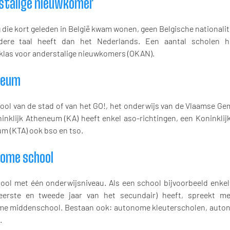
stalige nieuwkomer
 die kort geleden in België kwam wonen, geen Belgische nationalit
dere taal heeft dan het Nederlands. Een aantal scholen 
klas voor anderstalige nieuwkomers (OKAN).
neum
ool van de stad of van het GO!, het onderwijs van de Vlaamse G
inklijk Atheneum (KA) heeft enkel aso-richtingen, een Koninklij
m (KTA) ook bso en tso.
ome school
ool met één onderwijsniveau. Als een school bijvoorbeeld enkel
eerste en tweede jaar van het secundair) heeft, spreekt m
e middenschool. Bestaan ook: autonome kleuterscholen, auto
.