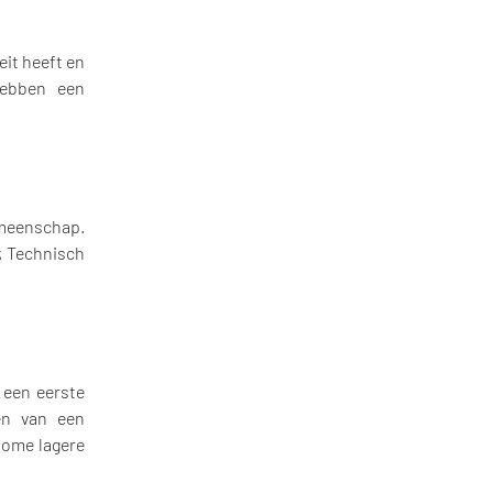
eit heeft en
hebben een
emeenschap.
k Technisch
 een eerste
en van een
nome lagere