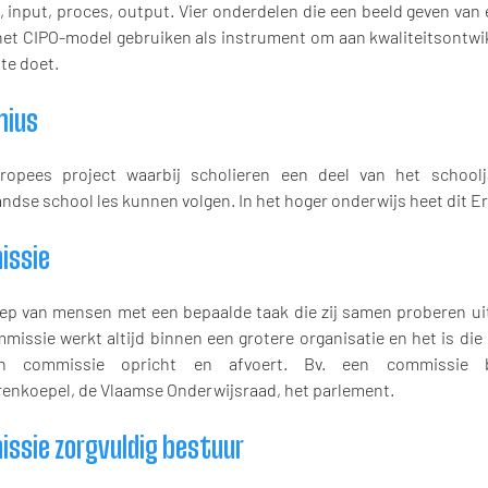
, input, proces, output. Vier onderdelen die een beeld geven van
het CIPO-model gebruiken als instrument om aan kwaliteitsontwik
te doet.
nius
opees project waarbij scholieren een deel van het schoolj
andse school les kunnen volgen. In het hoger onderwijs heet dit 
issie
ep van mensen met een bepaalde taak die zij samen proberen uit
missie werkt altijd binnen een grotere organisatie en het is die
n commissie opricht en afvoert. Bv. een commissie 
renkoepel, de Vlaamse Onderwijsraad, het parlement.
ssie zorgvuldig bestuur