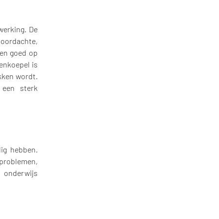
werking. De
doordachte,
ren goed op
enkoepel is
okken wordt.
 een sterk
dig hebben.
problemen,
 onderwijs