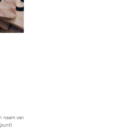
in naam van
dpunt
)