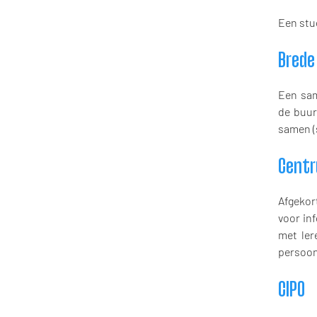
Een stu
Brede
Een sam
de buur
samen (
Centr
Afgekor
voor in
met ler
persoon
CIPO