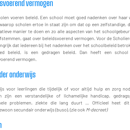
dsvoerend vermogen
olen voeren beleid. Een school moet goed nadenken over haar 
waarop scholen ertoe in staat zijn om dat op een zelfstandige, 
patieve manier te doen en zo alle aspecten van het schoolgebeu
afstemmen, gaat over beleidsvoerend vermogen. Voor de Scholier
angrijk dat iedereen bij het nadenken over het schoolbeleid betr
ed beleid, is een gedragen beleid. Dan heeft een school
voerend vermogen.
nder onderwijs
js voor leerlingen die tijdelijk of voor altijd hulp en zorg no
 zijn een verstandelijke of lichamelijke handicap, gedrags
ele problemen, ziekte die lang duurt … Officieel heet dit
ewoon secundair onderwijs (buso). (zie ook
M-decreet)
n