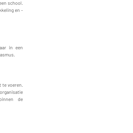
 een school.
keling en -
aar in een
Erasmus.
 te voeren.
 organisatie
binnen de