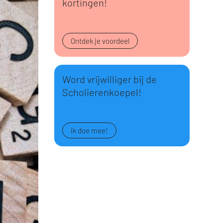
kortingen!
Ontdek je voordeel
Word vrijwilliger bij de
Scholierenkoepel!
Ik doe mee!