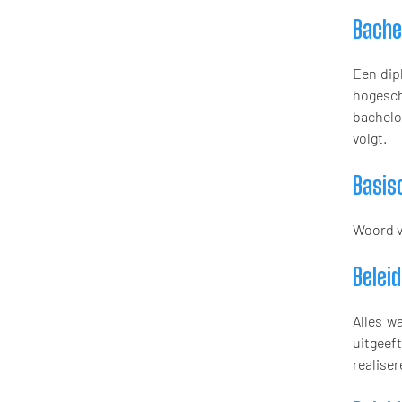
Bache
Een dip
hogesch
bachelo
volgt.
Basis
Woord v
Beleid
Alles w
uitgeef
realiser