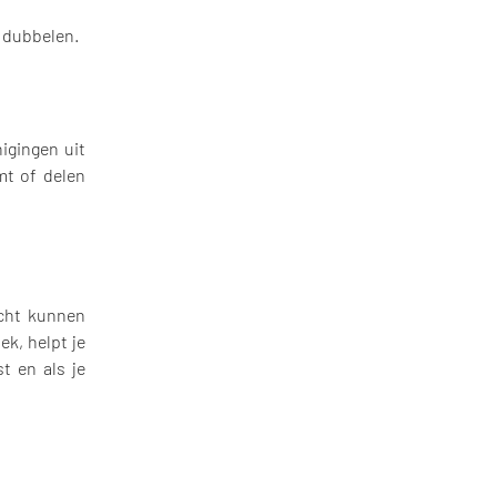
, dubbelen.
igingen uit
mt of delen
echt kunnen
k, helpt je
t en als je