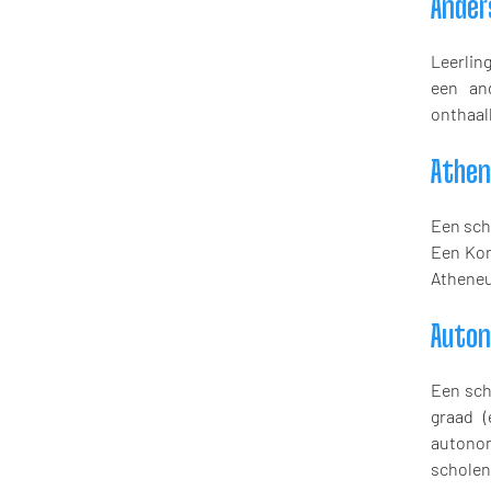
Ander
Leerling
een an
onthaal
Athe
Een sch
Een Kon
Atheneu
Auton
Een sch
graad (
autonom
scholen