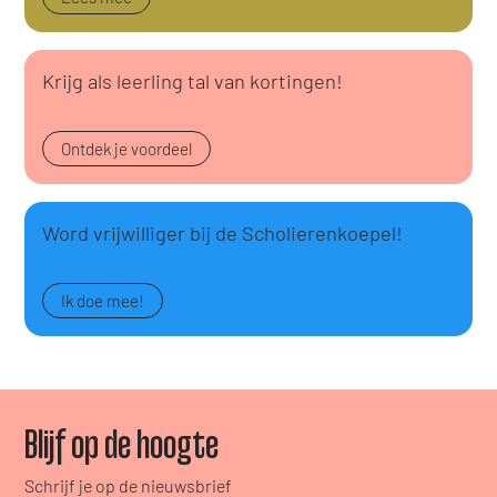
Krijg als leerling tal van kortingen!
Ontdek je voordeel
Word vrijwilliger bij de Scholierenkoepel!
Ik doe mee!
Blijf op de hoogte
Schrijf je op de nieuwsbrief