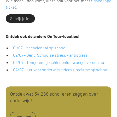
Wie maar 1 dag komt, kiest ook voor het meest
goedkope
ticket
.
Schrijf je in!
Ontdek ook de andere On Tour-locaties!
01/07 - Mechelen: AI op school
02/07 - Gent: Schoolse stress - antistress
03/07 - Tongeren: geschiedenis - vroeger versus nu
04/07 - Leuven: onderwijs elders + racisme op school
Ontdek wat 34.288 scholieren zeggen over
onderwijs!
Lees mee