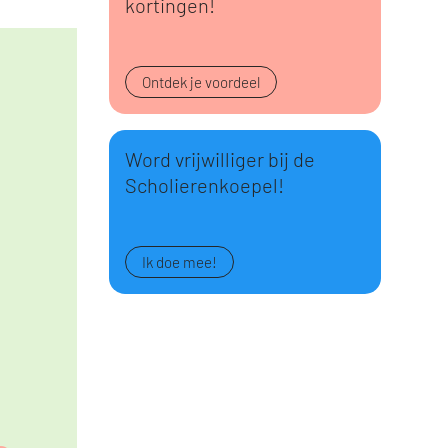
kortingen!
Ontdek je voordeel
Word vrijwilliger bij de
Scholierenkoepel!
Ik doe mee!