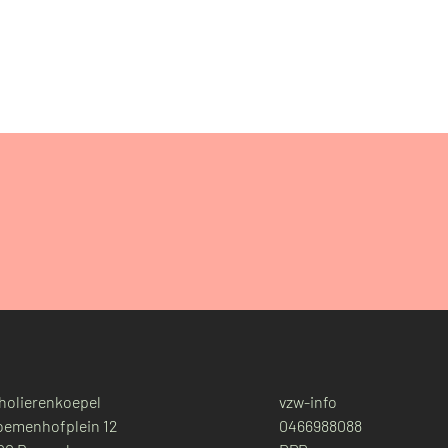
holierenkoepel
vzw-info
oemenhofplein 12
0466988088