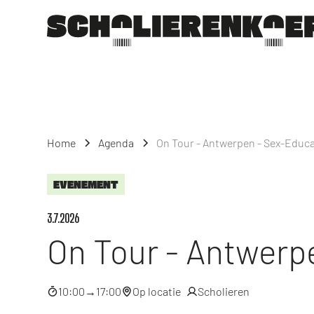
Home
Agenda
On Tour - Antwerpen - Sex-Educ
EVENEMENT
3.7.2026
On Tour - Antwerp
10:00
→
17:00
Op locatie
Scholieren