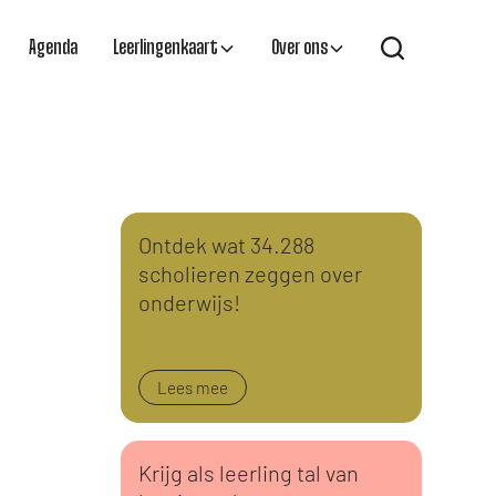
Agenda
Leerlingenkaart
Over ons
Ontdek wat 34.288
scholieren zeggen over
onderwijs!
Lees mee
Krijg als leerling tal van