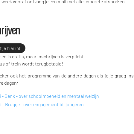
n week vooraf ontvang je een mail met alle concrete afspraken.
hrijven
f je hier in!
n is gratis, maar inschrijven is verplicht.
us of trein wordt terugbetaald!
eker ook het programma van de andere dagen als je je graag insc
e dagen:
li - Genk - over schoolmoeheid en mentaal welzijn
li - Brugge - over engagement bij jongeren