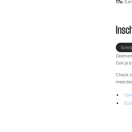
17u
. Ee
Insc
Schrij
Deelneme
Ook je b
Check z
meerder
1 ju
2 ju