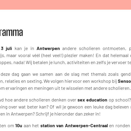
gramma
 3 juli
kan je in
Antwerpen
andere scholieren ontmoeten, p
s, maar vooral véél (heel veel!) plezier maken! En dat helemaal 
oppes, nada! Wij betalen je lunch, activiteiten en zelfs je vervoer t
 deze dag gaan we samen aan de slag met thema’s zoals gend
n, relaties en sexting. We volgen hiervoor een workshop bij
Senso
om ervaringen en meningen uit te wisselen met andere scholieren.
d hoe andere scholieren denken over
sex education
op school? 
ing over wat beter kan? Of wil je gewoon een leuke dag beleven
en in Antwerpen? Schrijf je hieronder dan zeker in!
rten om
10u
aan het
station van Antwerpen-Centraal
en ronden 