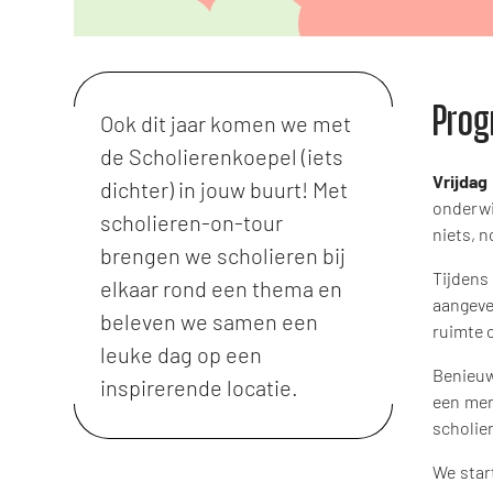
Pro
Ook dit jaar komen we met
de Scholierenkoepel (iets
Vrijdag
dichter) in jouw buurt! Met
onderwij
scholieren-on-tour
niets, n
brengen we scholieren bij
Tijdens
elkaar rond een thema en
aangeve
beleven we samen een
ruimte 
leuke dag op een
Benieuw
inspirerende locatie.
een men
scholier
We sta