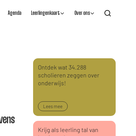
Agenda
Leerlingenkaart
Over ons
Ontdek wat 34.288
scholieren zeggen over
onderwijs!
Lees mee
vens
Krijg als leerling tal van