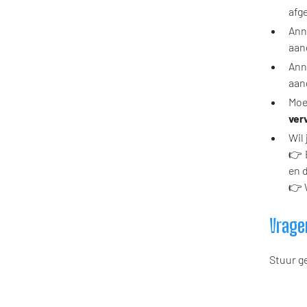
afge
Ann
aan
Ann
aan
Moe
ver
Wil
👉 
en 
👉 
Vrage
Stuur g