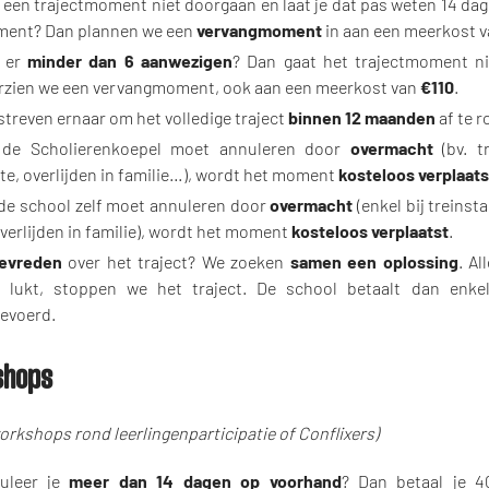
 een trajectmoment niet doorgaan en laat je dat pas weten 14 dag
ent? Dan plannen we een
vervangmoment
in aan een meerkost 
n er
minder dan 6 aanwezigen
? Dan gaat het trajectmoment n
rzien we een vervangmoment, ook aan een meerkost van
€110
.
streven ernaar om het volledige traject
binnen 12 maanden
af te r
 de Scholierenkoepel moet annuleren door
overmacht
(bv. t
kte, overlijden in familie…), wordt het moment
kosteloos verplaats
 de school zelf moet annuleren door
overmacht
(enkel bij treinst
verlijden in familie), wordt het moment
kosteloos verplaatst
.
evreden
over het traject? We zoeken
samen een oplossing
. Al
t lukt, stoppen we het traject. De school betaalt dan enke
gevoerd.
shops
workshops
rond leerlingenparticipatie of Conflixers
)
uleer je
meer dan 14 dagen op voorhand
? Dan betaal je 