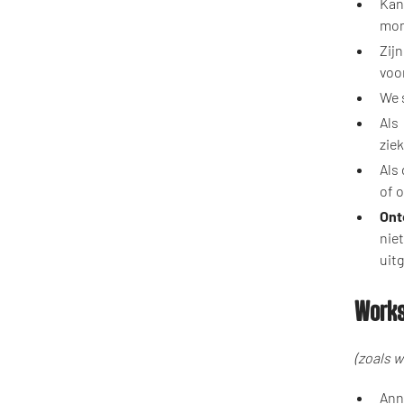
Kan
mom
Zij
voo
We 
Als
zie
Als
of o
Ont
nie
uit
Work
(zoals 
Ann