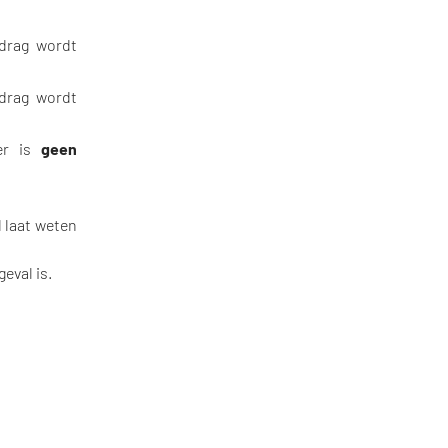
drag wordt
drag wordt
r is
geen
d laat weten
eval is.