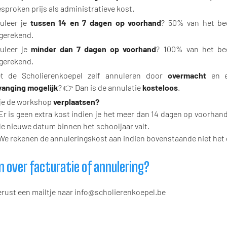
sproken prijs als administratieve kost.
uleer je
tussen 14 en 7 dagen op voorhand
? 50% van het be
gerekend.
uleer je
minder dan 7 dagen op voorhand
? 100% van het be
gerekend.
t de Scholierenkoepel zelf annuleren door
overmacht
en e
vanging mogelijk
? 👉 Dan is de annulatie
kosteloos
.
 je de workshop
verplaatsen?
Er is geen extra kost indien je het meer dan 14 dagen op voorhan
de nieuwe datum binnen het schooljaar valt.
We rekenen de annuleringskost aan indien bovenstaande niet het g
n over facturatie of annulering?
erust een mailtje naar info@scholierenkoepel.be