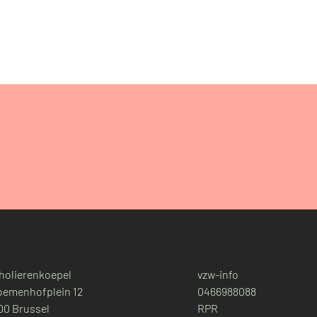
holierenkoepel
vzw-info
oemenhofplein 12
0466988088
00 Brussel
RPR