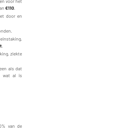
en voor het
van
€110
.
iet door en
onden.
reinstaking,
t
.
aking, ziekte
leen als dat
l wat al is
40% van de