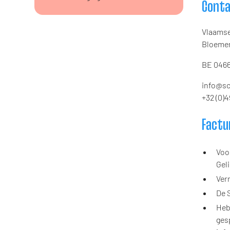
Cont
Vlaamse
Bloemen
BE 0466
info@sc
+32 (0)4
Factu
Voo
Gel
Verm
De 
Heb
ges