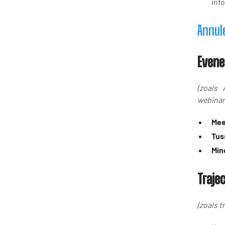
inf
Annul
Even
(zoals 
webinars
Mee
Tus
Min
Traje
(zoals t