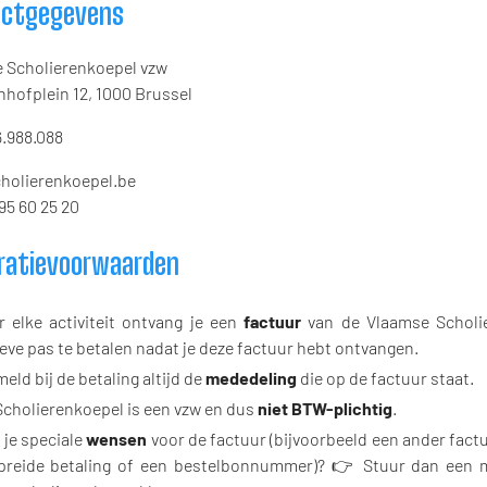
actgegevens
 Scholierenkoepel vzw
hofplein 12, 1000 Brussel
.988.088
holierenkoepel.be
95 60 25 20
ratievoorwaarden
r elke activiteit ontvang je een
factuur
van de Vlaamse Scholi
ieve pas te betalen nadat je deze factuur hebt ontvangen.
eld bij de betaling altijd de
mededeling
die op de factuur staat.
Scholierenkoepel is een vzw en dus
niet BTW-plichtig
.
 je speciale
wensen
voor de factuur (bijvoorbeeld een ander fact
preide betaling of een bestelbonnummer)? 👉 Stuur dan een m