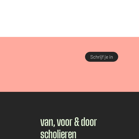
Schrijf je in
van, voor & door
scholieren