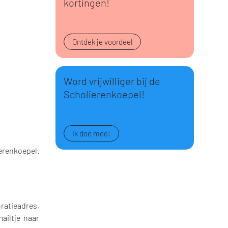
kortingen!
Ontdek je voordeel
Word vrijwilliger bij de
Scholierenkoepel!
Ik doe mee!
erenkoepel.
uratieadres,
ailtje naar