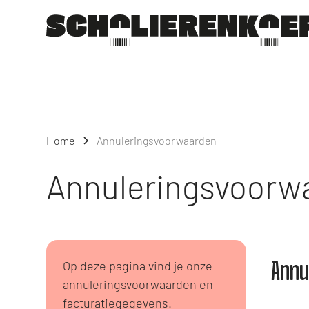
Home
Annuleringsvoorwaarden
Annuleringsvoorw
Op deze pagina vind je onze
Annu
annuleringsvoorwaarden en
facturatiegegevens.