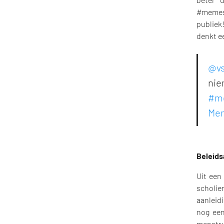
#memest
publiek
denkt e
@vs
nie
#me
Men
Beleids
Uit een 
scholie
aanleid
nog een
menstru