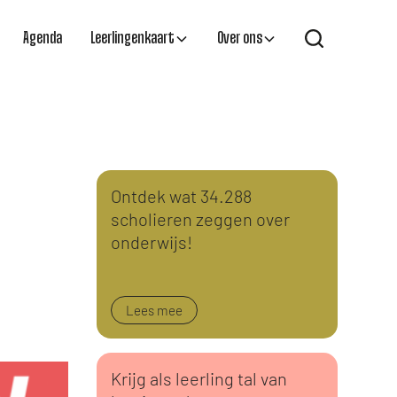
Agenda
Leerlingenkaart
Over ons
Ontdek wat 34.288
scholieren zeggen over
onderwijs!
Lees mee
Krijg als leerling tal van