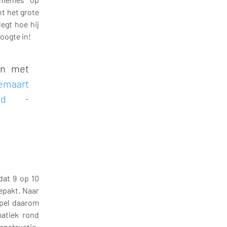
t het grote
egt hoe hij
oogte in!
en met
emaart
id -
 dat 9 op 10
epakt. Naar
epel daarom
atiek rond
nstruatie-