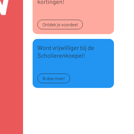
kortingen!
Ontdek je voordeel
Word vrijwilliger bij de
Scholierenkoepel!
Ik doe mee!