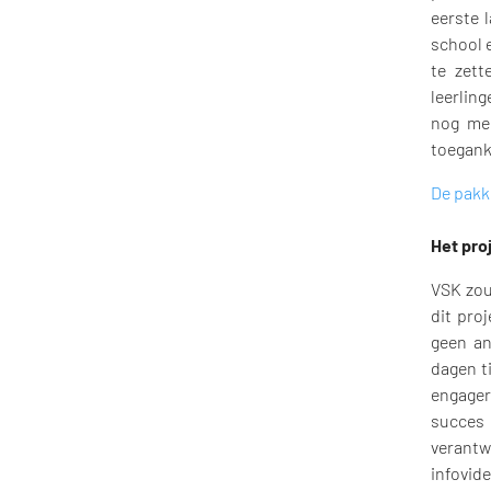
eerste 
school 
te zett
leerlin
nog mee
toegank
De pakk
Het pro
VSK zou
dit proj
geen an
dagen ti
engager
succes
verantw
infovide