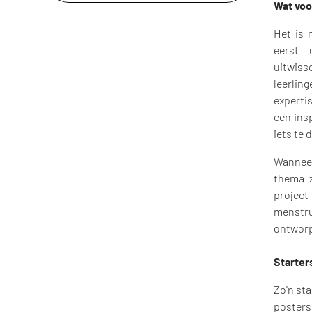
Wat voo
Het is 
eerst 
uitwis
leerlin
experti
een ins
iets te 
Wanneer
thema z
project
menstr
ontworp
Starter
Zo'n sta
posters