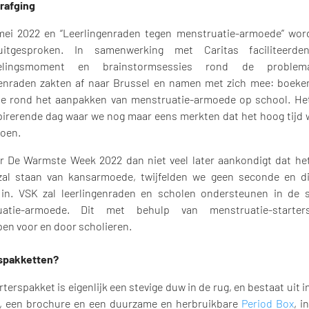
rafging
mei 2022 en “Leerlingenraden tegen menstruatie-armoede” wor
uitgesproken. In samenwerking met Caritas faciliteer
selingsmoment en brainstormsessies rond de problemat
genraden zakten af naar Brussel en namen met zich mee: boeke
se rond het aanpakken van menstruatie-armoede op school. Het
pirerende dag waar we nog maar eens merkten dat het hoog tijd 
doen.
 De Warmste Week 2022 dan niet veel later aankondigt dat het 
al staan van kansarmoede, twijfelden we geen seconde en d
 in. VSK zal leerlingenraden en scholen ondersteunen in de s
uatie-armoede. Dit met behulp van menstruatie-starters
en voor en door scholieren.
spakketten?
rterspakket is eigenlijk een stevige duw in de rug, en bestaat uit 
, een brochure en een duurzame en herbruikbare
Period Box
, i