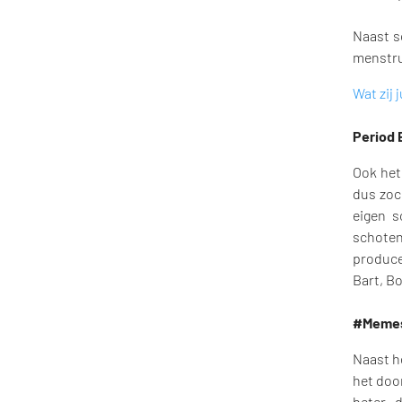
Naast s
menstru
Wat zij 
Period 
Ook het
dus zoc
eigen 
schote
produce
Bart, B
#Memest
Naast h
het doo
beter 