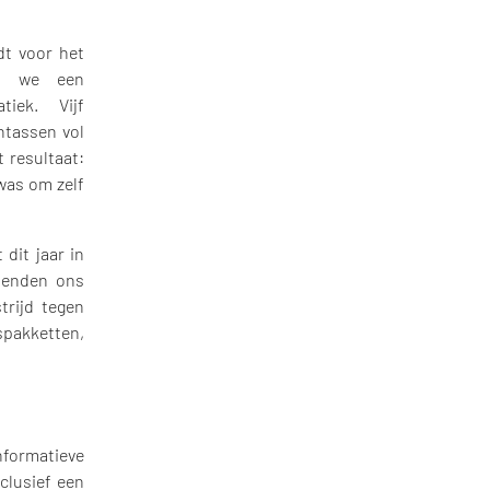
dt voor het
den we een
iek. Vijf
ntassen vol
 resultaat:
was om zelf
dit jaar in
ienden ons
trijd tegen
pakketten,
informatieve
nclusief een