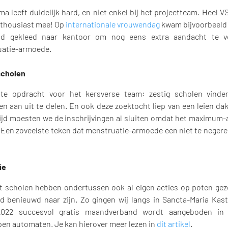
a leeft duidelijk hard, en niet enkel bij het projectteam. Heel 
nthousiast mee! Op
internationale vrouwendag
kwam bijvoorbeeld 
od gekleed naar kantoor om nog eens extra aandacht te v
atie-armoede.
scholen
ste opdracht voor het kersverse team: zestig scholen vind
en aan uit te delen. En ook deze zoektocht liep van een leien da
ijd moesten we de inschrijvingen al sluiten omdat het maximum-
. Een zoveelste teken dat menstruatie-armoede een niet te neger
ie
t scholen hebben ondertussen ook al eigen acties op poten geze
rd benieuwd naar zijn. Zo gingen wij langs in Sancta-Maria Kast
2022 succesvol gratis maandverband wordt aangeboden in
en automaten. Je kan hierover meer lezen in
dit artikel
.