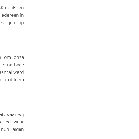
VSK denkt en
iedereen in
estigen op
en om onze
kje: na twee
aantal werd
en probleem
t, waar wij
erlee, waar
 hun eigen