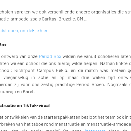
cholen spraken we ook verschillende andere organisaties die str
atie-armoede, zoals Caritas, Bruzelle, CM …
juist doen, ontdek je hier.
Box
 ontwerp van onze
Period Box
wilden we vanuit scholieren late
hten we een school die ons hierbij wilde helpen. Nathan linkte o
school: Richtpunt Campus Eeklo, en de match was meteen ge
n vliegensvlug in actie en op maar drie weken tijd ontwi
erden zij voor ons zestig prachtige Period Boxen. Nogmaals 
oudewijn en Karel!
ruatie en TikTok-viraal
et ontwikkelen van de starterspakketten besloot het team ook in 
rbreken van het taboe rond menstruatie en menstruatie-armoede.
doen dan via social media? Op onze
instagram
slaan de