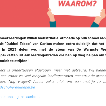
meer leerlingen willen menstruatie-armoede op hun school aa
 uit “Dubbel Taboe” van Caritas maken extra duidelijk dat het t
 In 2023 delen we, met de steun van De Warmste Wee
spakketten uit aan leerlingenraden die hen op weg helpen om
atiek te strijden!
ject is ondertussen afgelopen, maar niet getreurd! Wij biede
l aan zodat zo veel mogelijk leerlingenraden menstruatie-arm
ken. Nog vragen? Aarzel zeker niet om een mailtje te s
@scholierenkoepel.be
hier ons digitaal aanbod!