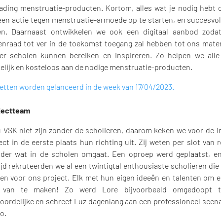
lading menstruatie-producten. Kortom, alles wat je nodig hebt
een actie tegen menstruatie-armoede op te starten, en succesvol 
en. Daarnaast ontwikkelen we ook een digitaal aanbod zodat
genraad tot ver in de toekomst toegang zal hebben tot ons mater
r scholen kunnen bereiken en inspireren. Zo helpen we alle
elijk en kosteloos aan de nodige menstruatie-producten.
etten worden gelanceerd in de week van 17/04/2023.
jectteam
 VSK niet zijn zonder de scholieren, daarom keken we voor de in
ect in de eerste plaats hun richting uit. Zij weten per slot van 
der wat in de scholen omgaat. Een oproep werd geplaatst, e
jd rekruteerden we al een twintigtal enthousiaste scholieren die
en voor ons project. Elk met hun eigen ideeën en talenten om e
 van te maken! Zo werd Lore bijvoorbeeld omgedoopt t
oordelijke en schreef Luz dagenlang aan een professioneel scena
o.