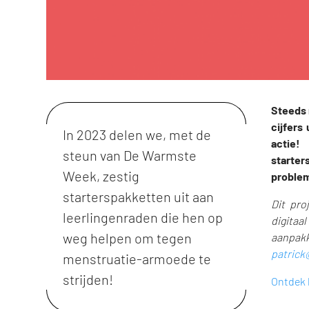
Steeds 
cijfers
In 2023 delen we, met de
actie!
steun van De Warmste
starter
Week, zestig
problem
starterspakketten uit aan
Dit pro
leerlingenraden die hen op
digitaa
weg helpen om tegen
aanpak
patrick
menstruatie-armoede te
strijden!
Ontdek 