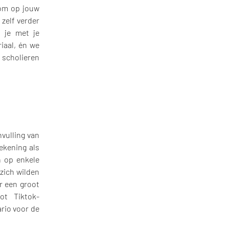
 om op jouw
zelf verder
 je met je
iaal, én we
 scholieren
vulling van
rekening als
n op enkele
 zich wilden
r een groot
ot Tiktok-
rio voor de