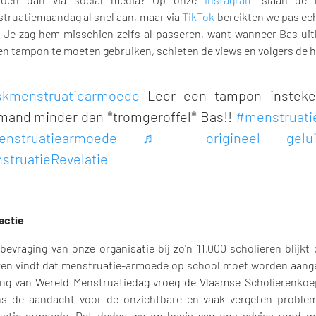
ruatiemaandag al snel aan, maar via
TikTok
bereikten we pas ech
! Je zag hem misschien zelfs al passeren, want wanneer Bas uitl
en tampon te moeten gebruiken, schieten de views en volgers de h
kmenstruatiearmoede
Leer een tampon instek
mand minder dan *tromgeroffel* Bas!!
#menstruati
nstruatiearmoede
♬ origineel gelu
struatieRevelatie
actie
bevraging van onze organisatie bij zo'n 11.000 scholieren blijkt
ren vindt dat menstruatie-armoede op school moet worden aang
ing van Wereld Menstruatiedag vroeg de Vlaamse Scholierenko
s de aandacht voor de onzichtbare en vaak vergeten problem
atie-armoede. Dat deden we op basis van ons advies rond me