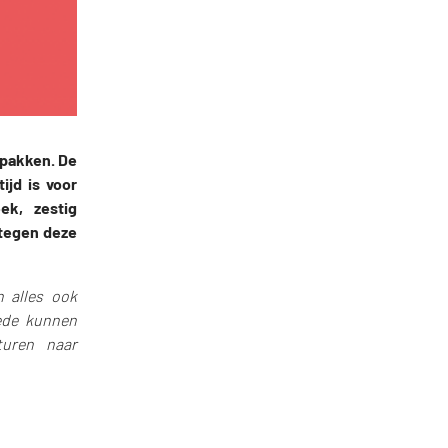
npakken. De
ijd is voor
k, zestig
 tegen deze
n alles ook
oede kunnen
turen naar