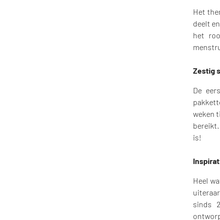
Het them
deelt e
het ro
menstru
Zestig 
De eer
pakkett
weken t
bereikt
is!
Inspirat
Heel wa
uiteraa
sinds 
ontworp