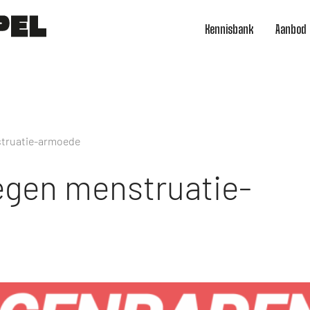
Kennisbank
Aanbod
struatie-armoede
egen menstruatie-