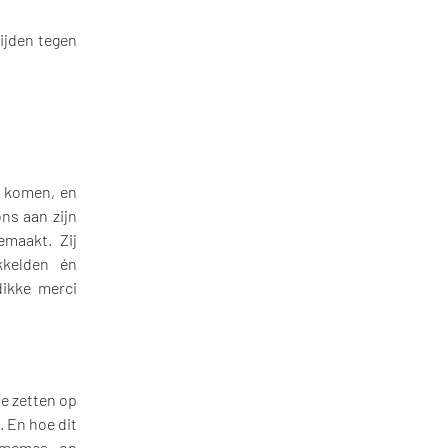
ijden tegen
n komen, en
ns aan zijn
maakt. Zij
kkelden én
dikke merci
te zetten op
 En hoe dit
 memes op