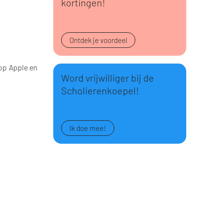
kortingen!
Ontdek je voordeel
 op Apple en
Word vrijwilliger bij de
Scholierenkoepel!
Ik doe mee!