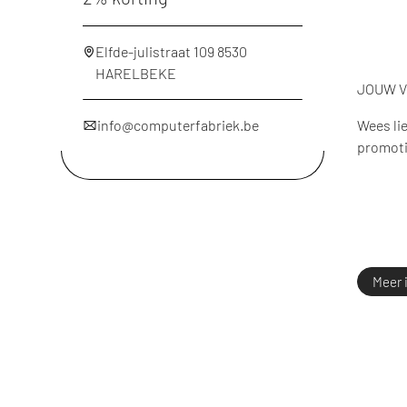
Elfde-julistraat 109 8530
HARELBEKE
JOUW 
info@computerfabriek.be
Wees lie
promoti
Meer 