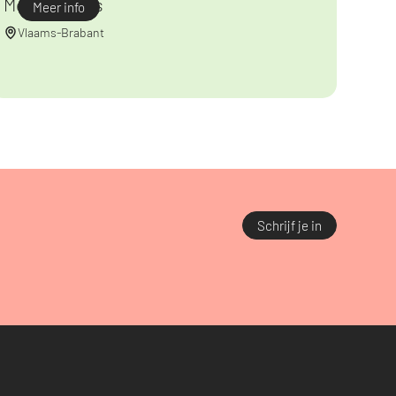
Meulenbergs
Meer info
Vlaams-Brabant
Schrijf je in