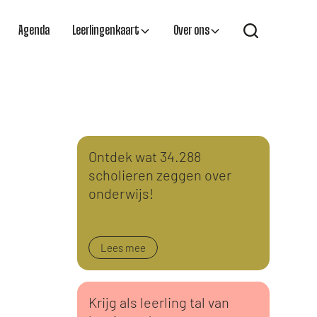
Agenda
Leerlingenkaart
Over ons
Ontdek wat 34.288
scholieren zeggen over
onderwijs!
Lees mee
Krijg als leerling tal van