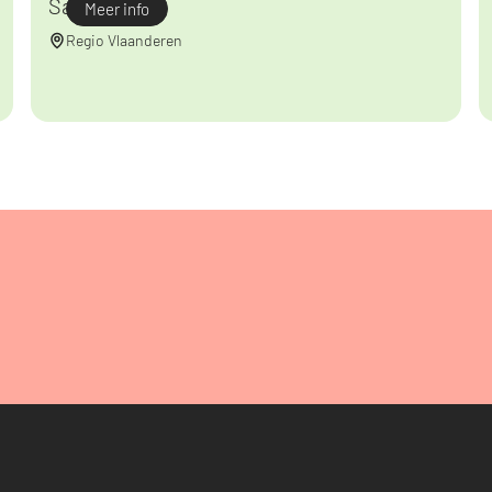
Saasforce
Meer info
Regio Vlaanderen