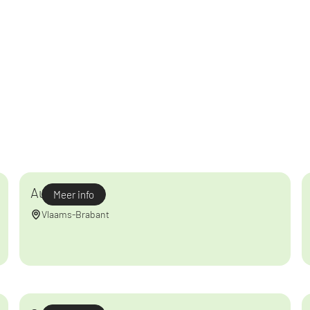
Auva Diest
Meer info
Vlaams-Brabant