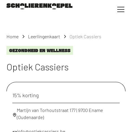
Home
Leerlingenkaart
Optiek Cassiers
GEZONDHEID EN WELLNESS
Optiek Cassiers
15% korting
Martijn van Torhoutstraat 177 | 9700 Ename
(Oudenaarde)
info@optiekcassiers.be