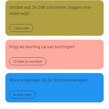
Ontdek wat 34.288 scholieren zeggen over
onderwijs!
Lees mee
Krijg als leerling tal van kortingen!
Ontdek je voordeel
Word vrijwilliger bij de Scholierenkoepel!
Ik doe mee!