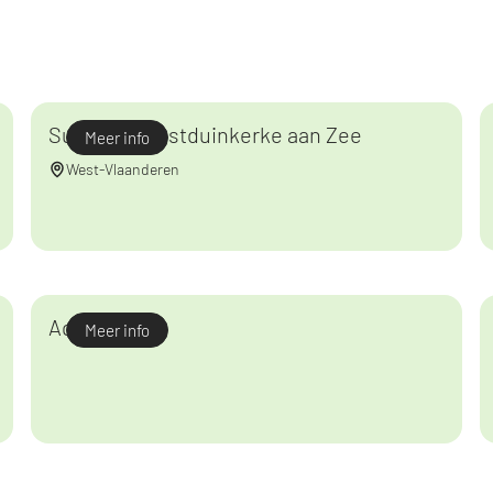
Sunparks Oostduinkerke aan Zee
Meer info
West-Vlaanderen
Aqualibi
Meer info