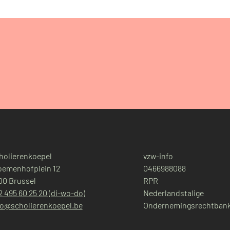
holierenkoepel
vzw-info
oemenhofplein 12
0466988088
00 Brussel
RPR
2 495 60 25 20 (di-wo-do)
Nederlandstalige
fo@scholierenkoepel.be
Ondernemingsrechtbank