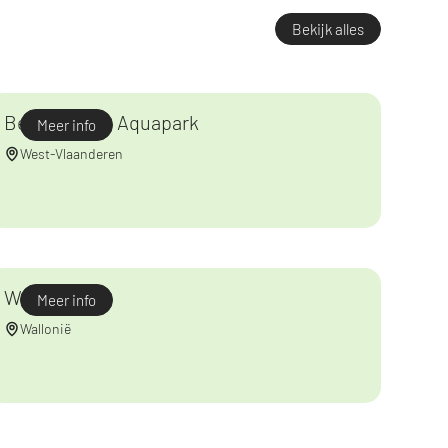
Bekijk alles
Bellewaerde Aquapark
Meer info
West-Vlaanderen
Walibi
Meer info
Wallonië