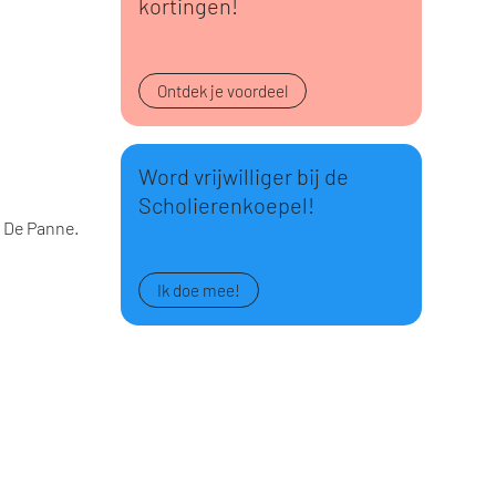
kortingen!
Ontdek je voordeel
Word vrijwilliger bij de
Scholierenkoepel!
 De Panne.
Ik doe mee!