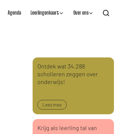
Agenda
Leerlingenkaart
Over ons
Ontdek wat 34.288
scholieren zeggen over
onderwijs!
Lees mee
Krijg als leerling tal van