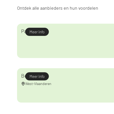
Ontdek alle aanbieders en hun voordelen
Parc Astérix
Meer info
Bellewaerde
Meer info
West-Vlaanderen