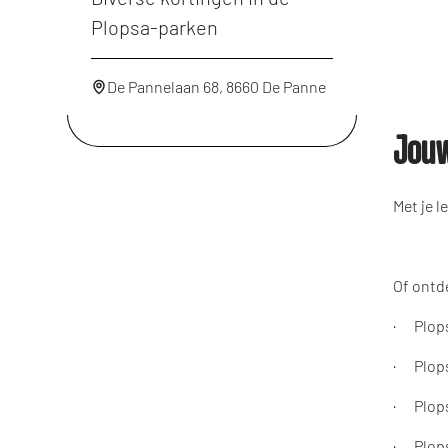
Plopsa-parken
De Pannelaan 68, 8660 De Panne
Jouw
Met je l
Of ontd
· Plops
· Plops
· Plops
· Plops