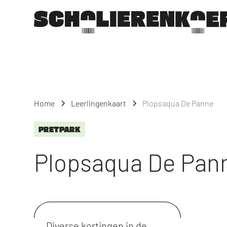
Home
Leerlingenkaart
Plopsaqua De Panne
PRETPARK
Plopsaqua De Pan
Diverse kortingen in de