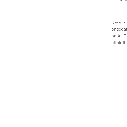
Deze a
ongedat
park. D
uitsluit