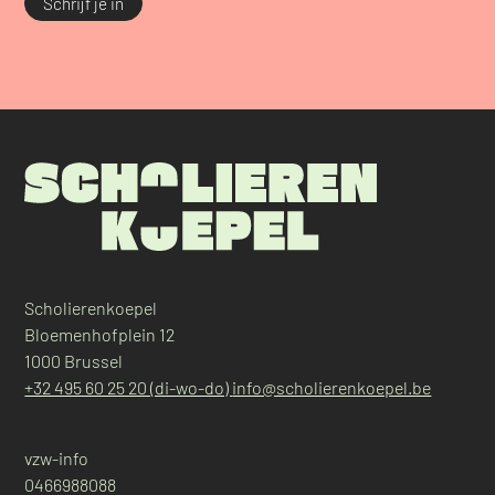
Schrijf je in
Scholierenkoepel
Bloemenhofplein 12
1000 Brussel
+32 495 60 25 20 (di-wo-do)
info@scholierenkoepel.be
vzw-info
0466988088