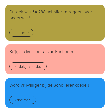
Ontdek wat 34.288 scholieren zeggen over
onderwijs!
Lees mee
Krijg als leerling tal van kortingen!
Ontdek je voordeel
Word vrijwilliger bij de Scholierenkoepel!
Ik doe mee!