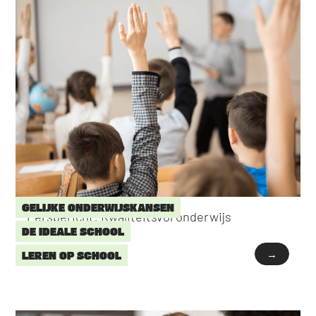
GELIJKE ONDERWIJSKANSEN
Persbericht: Kwaliteitsvol onderwijs
DE IDEALE SCHOOL
→
LEREN OP SCHOOL