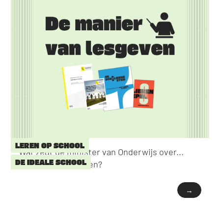
LEREN OP SCHOOL
Wat zegt de minister van Onderwijs over...
DE IDEALE SCHOOL
Manier van lesgeven?
→