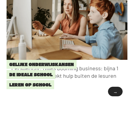
GELIJKE ONDERWIJSKANSEN
Persbericht: Bijles booming business: bijna 1
DE IDEALE SCHOOL
op 3 scholieren zoekt hulp buiten de lesuren
LEREN OP SCHOOL
→