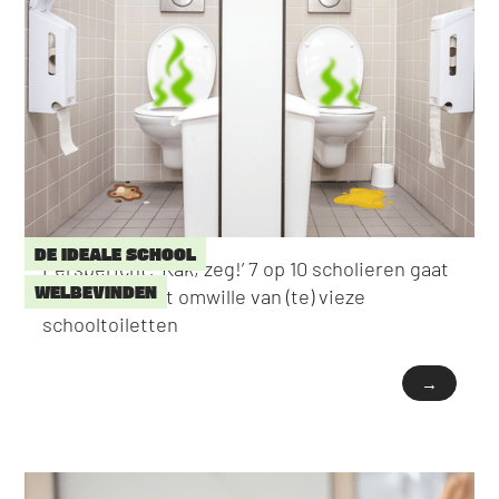
DE IDEALE SCHOOL
Persbericht: ‘Kak, zeg!’ 7 op 10 scholieren gaat
WELBEVINDEN
niet naar toilet omwille van (te) vieze
schooltoiletten
→