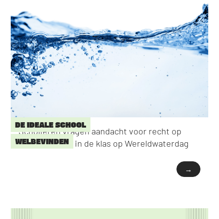
DE IDEALE SCHOOL
Scholieren vragen aandacht voor recht op
WELBEVINDEN
water drinken in de klas op Wereldwaterdag
→