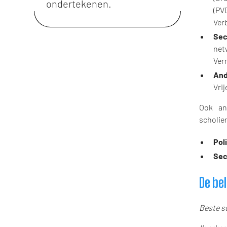
ondertekenen.
(PV
Verb
Sec
net
Ver
And
Vri
Ook an
scholie
Poli
Sec
De be
Beste s