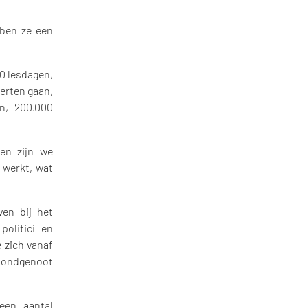
ben ze een
80 lesdagen,
certen gaan,
n, 200.000
en zijn we
 werkt, wat
ven bij het
olitici en
 zich vanaf
bondgenoot
een aantal