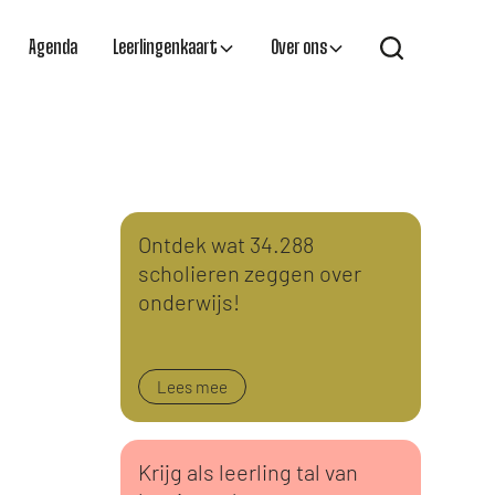
Agenda
Leerlingenkaart
Over ons
Ontdek wat 34.288
scholieren zeggen over
onderwijs!
Lees mee
Krijg als leerling tal van