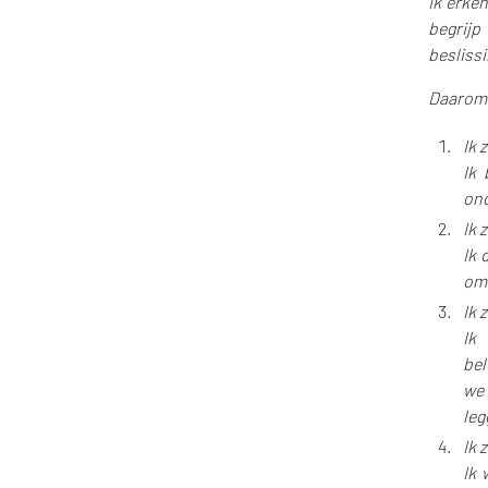
Ik erken
begrijp
beslissi
Daarom 
Ik 
Ik 
ond
Ik 
Ik 
om 
Ik 
Ik
bel
we 
leg
Ik 
Ik 