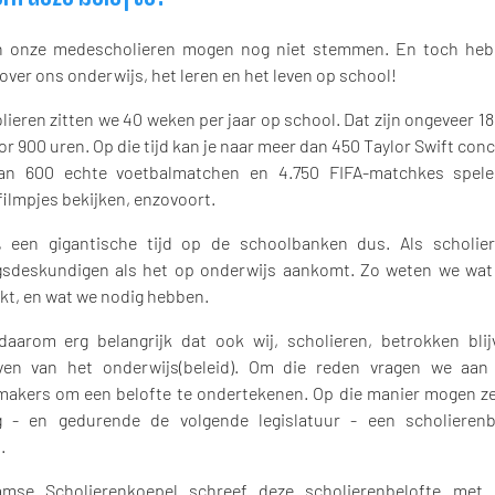
n onze medescholieren mogen nog niet stemmen. En toch heb
ver ons onderwijs, het leren en het leven op school!
lieren zitten we 40 weken per jaar op school. Dat zijn ongeveer 1
r 900 uren. Op die tijd kan je naar meer dan 450 Taylor Swift con
an 600 echte voetbalmatchen en 4.750 FIFA-matchkes spele
filmpjes bekijken, enzovoort.
 een gigantische tijd op de schoolbanken dus. Als scholier
gsdeskundigen als het op onderwijs aankomt. Zo weten we wat
rkt, en wat we nodig hebben.
daarom erg belangrijk dat ook wij, scholieren, betrokken blij
en van het onderwijs(beleid). Om die reden vragen we aan p
makers om een belofte te ondertekenen. Op die manier mogen ze
g - en gedurende de volgende legislatuur - een scholieren
.
amse Scholierenkoepel schreef deze scholierenbelofte met 