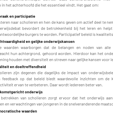
in het achterhoofd die het essentieel vindt. Het gaat om:
praak en participatie
steren naar scholieren en hen de kans geven om actief deel te ne
erwijsdebat bevordert de betrokkenheid bij het leren en helpt
ntwoordelijke burgers te worden. Participatief beleid is kwaliteits
htvaardigheid en gelijke onderwijskansen
e waarden waarborgen dat de belangen en noden van alle s
eacht hun achtergrond, gehoord worden. Hierdoor kan het onde
ening houden met diversiteit en streven naar gelijke kansen voor i
liteit en doeltreffendheid
olieren zijn degenen die dagelijks de impact van onderwijsbele
 feedback op dat beleid biedt waardevolle inzichten om de k
ctiviteit ervan te verbeteren. Daar wordt iedereen beter van.
komstgericht onderwijs
 betrekken van scholieren zorgt ervoor dat het onderwijs aan
en en verwachtingen van jongeren in de snelveranderende maatsc
ocratische waarden