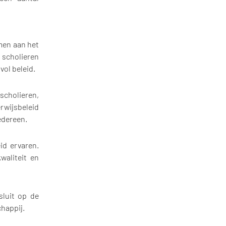
men aan het
 scholieren
vol beleid.
cholieren,
rwijsbeleid
edereen.
id ervaren.
waliteit en
sluit op de
happij.