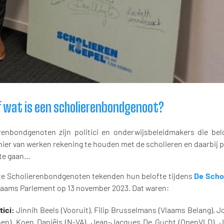
f wat is een scholierenbondgenoot?
renbondgenoten zijn politici en onderwijsbeleidmakers die be
ier van werken rekening te houden met de scholieren en daarbij p
te gaan...
te Scholierenbondgenoten tekenden hun belofte tijdens
De Scho
Vlaams Parlement op 13 november 2023. Dat waren:
tici:
Jinnih Beels (Vooruit), Filip Brusselmans (Vlaams Belang), 
oen), Koen Daniëls (N-VA), Jean-Jacques De Gucht (OpenVLD), 