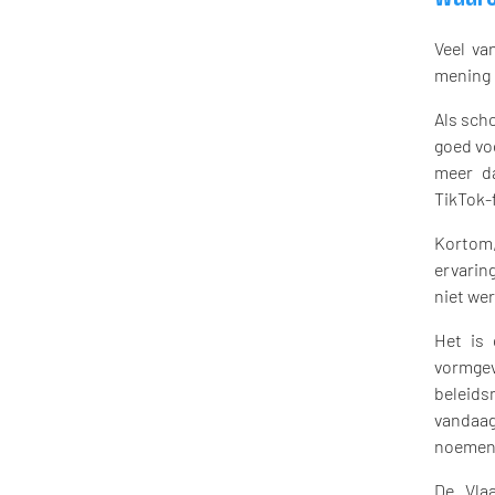
Veel va
mening o
Als scho
goed voo
meer d
TikTok-
Kortom,
ervarin
niet we
Het is 
vormgev
beleids
vandaa
noemen
De Vla