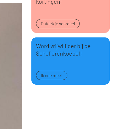
kortingen!
Ontdek je voordeel
Word vrijwilliger bij de
Scholierenkoepel!
Ik doe mee!