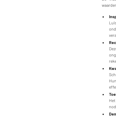
waarden 
Ins
Lui
ond
vera
Rec
Dez
ong
rek
Kwa
Sch
Hun
effe
Toe
Het
nod
Dem