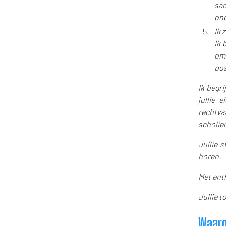
sa
ond
Ik 
Ik 
om 
pos
Ik begri
jullie 
rechtva
scholier
Jullie 
horen.
Met ent
Jullie 
Waaro