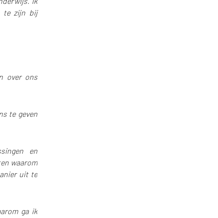
nderwijs. Ik
te zijn bij
en over ons
ns te geven
ssingen en
eten waarom
nier uit te
aarom ga ik