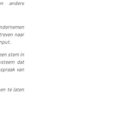
en andere
 ondernemen
treven naar
nput.
 een stem in
ysteem dat
nspraak van
en te laten