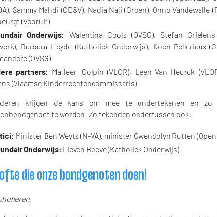
DA), Sammy Mahdi (CD&V), Nadia Naji (Groen), Onno Vandewalle (P
eurgt (Vooruit)
undair Onderwijs:
Walentina Cools (OVSG), Stefan Grielens 
werk), Barbara Heyde (Katholiek Onderwijs), Koen Pelleriaux (GO
mandere (OVSG)
ere partners:
Marleen Colpin (VLOR), Leen Van Heurck (VLOR)
jens (Vlaamse Kinderrechtencommissaris)
deren krijgen de kans om mee te ondertekenen en zo 
renbondgenoot te worden! Zo tekenden ondertussen ook:
tici:
Minister Ben Weyts (N-VA), minister Gwendolyn Rutten (Open
undair Onderwijs:
Lieven Boeve (Katholiek Onderwijs)
lofte die onze bondgenoten doen!
cholieren,