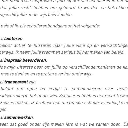
 het belang van inspraak en participatie van scholieren in het o
 dat jullie recht hebben om gehoord te worden en betrokken 
ngen die jullie onderwijs beïnvloeden.
beloof ik, als scholierenbondgenoot, het volgende:
zal
luisteren
.
beloof actief te luisteren naar jullie visie op en verwachting
erwijs. Ik neem jullie stemmen serieus bij het maken van beleid.
zal
inspraak bevorderen
.
doe mijn uiterste best om jullie op verschillende manieren de ka
mee te denken en te praten over het onderwijs.
zal
transparant
zijn.
 beloof om open en eerlijk te communiceren over besli
eidsvorming in het onderwijs. Scholieren hebben het recht te w
keuzes maken. Ik probeer hen die op een scholiervriendelijke ma
gen.
zal
samenwerken
.
weet dat goed onderwijs maken iets is wat we samen doen. D