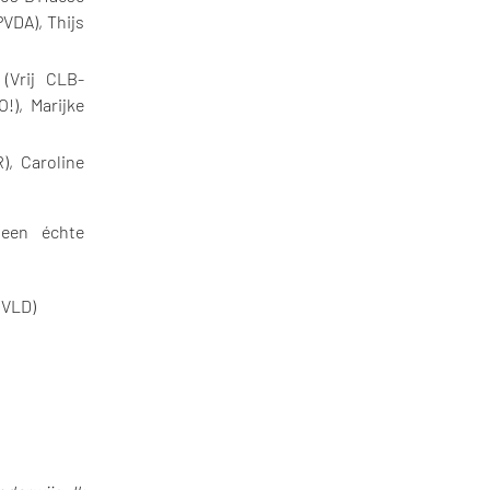
VDA), Thijs
(Vrij CLB-
!), Marijke
, Caroline
een échte
 VLD)