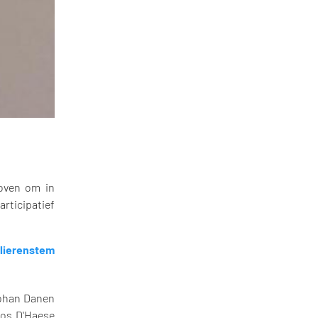
loven om in
articipatief
lierenstem
Johan Danen
Jos D'Haese