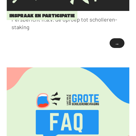
INSPRAAK EN PARTICIPATIE
Persbericht n.a.v. de oproep tot scholieren-
staking
→