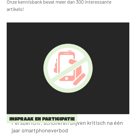
Onze kennisbank bevat meer dan 300 interessante
artikels!
INSPRAAK EN PARTICIPATIE
Persbericht: scholieren blijven kritisch na één
jaar smartphoneverbod