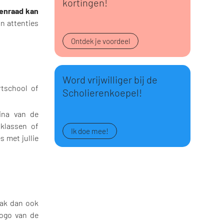
kortingen!
genraad kan
jn attenties
Ontdek je voordeel
Word vrijwilliger bij de
rtschool of
Scholierenkoepel!
ina van de
klassen of
Ik doe mee!
s met jullie
aak dan ook
logo van de