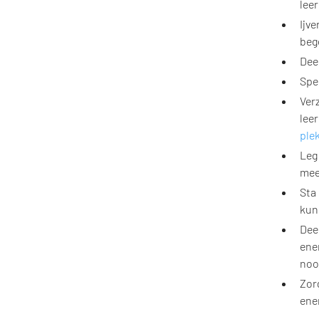
leer
Ijv
beg
Deel
Spe
Ver
lee
ple
Leg
mee
Sta
kun
Dee
ene
noo
Zor
ener