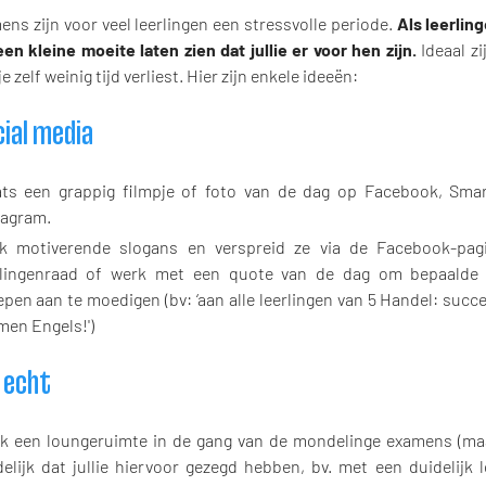
ns zijn voor veel leerlingen een stressvolle periode.
Als leerlin
en kleine moeite laten zien dat jullie er voor hen zijn.
Ideaal zi
je zelf weinig tijd verliest. Hier zijn enkele ideeën:
cial media
ats een grappig filmpje of foto van de dag op Facebook, Sma
tagram.
k motiverende slogans en verspreid ze via de Facebook-pag
rlingenraad of werk met een quote van de dag om bepaalde 
pen aan te moedigen (bv: ‘aan alle leerlingen van 5 Handel: succe
men Engels!')
t echt
k een loungeruimte in de gang van de mondelinge examens (m
delijk dat jullie hiervoor gezegd hebben, bv. met een duidelijk 