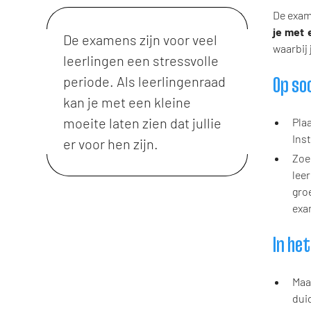
De exame
je met e
De examens zijn voor veel
waarbij 
leerlingen een stressvolle
periode. Als leerlingenraad
Op so
kan je met een kleine
moeite laten zien dat jullie
Pla
Ins
er voor hen zijn.
Zoe
lee
groe
exa
In he
Maa
dui