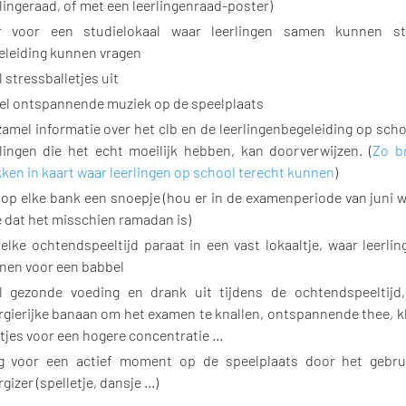
lingeraad, of met een leerlingenraad-poster)
er voor een studielokaal waar leerlingen samen kunnen s
eleiding kunnen vragen
 stressballetjes uit
el ontspannende muziek op de speelplaats
zamel informatie over het clb en de leerlingenbegeleiding op scho
rlingen die het echt moeilijk hebben, kan doorverwijzen. (
Zo br
kken in kaart waar leerlingen op school terecht kunnen
)
 op elke bank een snoepje (hou er in de examenperiode van juni w
 dat het misschien ramadan is)
 elke ochtendspeeltijd paraat in een vast lokaaltje, waar leerli
nen voor een babbel
l gezonde voeding en drank uit tijdens de ochtendspeeltijd
rgierijke banaan om het examen te knallen, ontspannende thee, kl
tjes voor een hogere concentratie …
g voor een actief moment op de speelplaats door het gebru
gizer (spelletje, dansje ...)