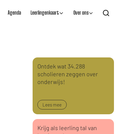
Agenda
Leerlingenkaart
Over ons
Ontdek wat 34.288
scholieren zeggen over
onderwijs!
Lees mee
Krijg als leerling tal van