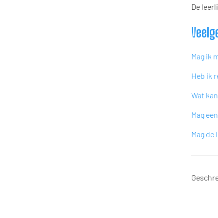
De leerl
Veelg
Mag ik 
Heb ik 
Wat kan 
Mag een
Mag de l
Geschre