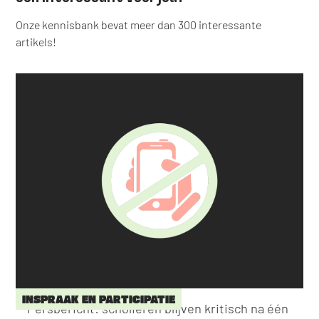
Onze kennisbank bevat meer dan 300 interessante
artikels!
INSPRAAK EN PARTICIPATIE
Persbericht: scholieren blijven kritisch na één