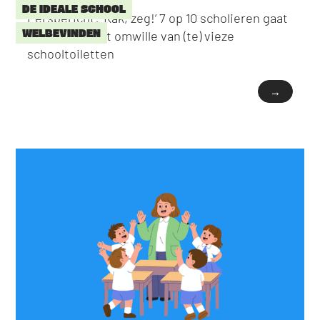
DE IDEALE SCHOOL
Persbericht: ‘Kak, zeg!’ 7 op 10 scholieren gaat
WELBEVINDEN
niet naar toilet omwille van (te) vieze
schooltoiletten
→