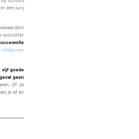
or een jury
bewaarders
 voorzitter
uccesvolle
 uitleg over
r vijf goede
 geval geen
aken. Of ze
als je af en