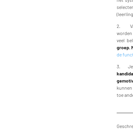
selecte
(leerlin
2. Vaak
worden 
veel be
groep. 
de funct
3. Je l
kandida
gemoti
kunnen a
toe and
Geschre