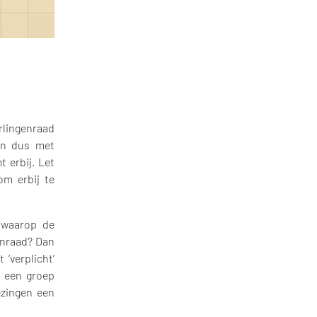
rlingenraad
an dus met
 erbij. Let
om erbij te
r waarop de
enraad? Dan
 ‘verplicht’
m een groep
ezingen een