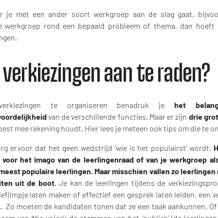
 je met een ander soort werkgroep aan de slag gaat, bijvoo
jke werkgroep rond een bepaald probleem of thema, dan hoeft d
ingen.
n verkiezingen aan te raden?
verkiezingen te organiseren benadruk je
het bela
oordelijkheid
van de verschillende functies. Maar er zijn
drie gro
best mee rekening houdt. Hier lees je meteen ook tips om die te o
 ervoor dat het geen wedstrijd ‘wie is het populairst’ wordt.
H
f voor het imago van de leerlingenraad of van je werkgroep als 
meest populaire leerlingen. Maar misschien vallen zo leerlingen
iten uit de boot.
Je kan de leerlingen tijdens de verkiezingspr
efilmpje laten maken of effectief een gesprek laten leiden, een v
 Zo moeten de kandidaten tonen dat ze een taak aankunnen. Of 
teem van ‘the voice’: de stemmen van het ‘publiek’ (de leerlinge