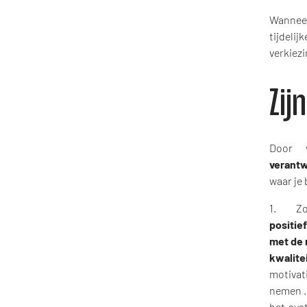
Wanneer
tijdeli
verkiez
Zij
Door 
verantw
waar je 
1. Zorg
positie
met de 
kwalite
motivati
nemen …
het sys