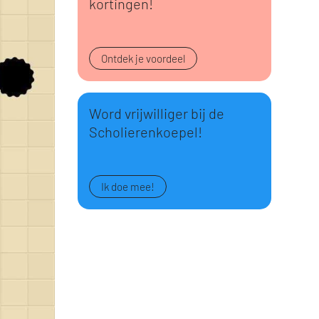
kortingen!
Ontdek je voordeel
Word vrijwilliger bij de
Scholierenkoepel!
Ik doe mee!