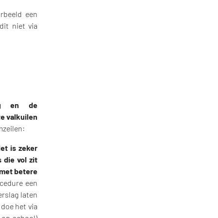
rbeeld een
it niet via
ng en de
te valkuilen
mzeilen:
et is zeker
die vol zit
 met betere
ocedure een
erslag laten
doe het via
n op school)