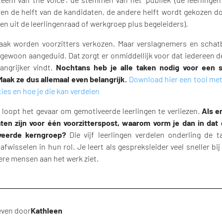
ren de helft van de kandidaten, de andere helft wordt gekozen do
gen uit de leerlingenraad of werkgroep plus begeleiders).
 worden voorzitters verkozen. Maar verslagnemers en schat
gewoon aangeduid. Dat zorgt er onmiddellijk voor dat iedereen de
langrijker vindt.
Nochtans heb je alle taken nodig voor een s
Maak ze dus allemaal even belangrijk.
Download hier een tool met
ies en hoe je die kan verdelen
oopt het gevaar om gemotiveerde leerlingen te verliezen.
Als e
ten zijn voor één voorzitterspost, waarom vorm je dan in dat
veerde kerngroep?
Die vijf leerlingen verdelen onderling de t
fwisselen in hun rol. Je leert als gespreksleider veel sneller bij 
ere mensen aan het werk ziet.
ven door
Kathleen