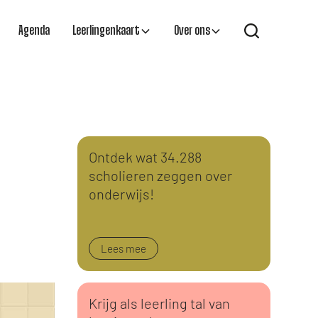
Agenda
Leerlingenkaart
Over ons
Ontdek wat 34.288
scholieren zeggen over
onderwijs!
Lees mee
Krijg als leerling tal van