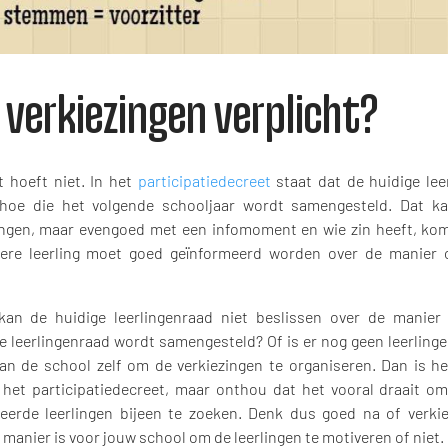
n verkiezingen verplicht?
t hoeft niet. In het
participatiedecreet
staat dat de huidige lee
 hoe die het volgende schooljaar wordt samengesteld. Dat k
ingen, maar evengoed met een infomoment en wie zin heeft, komt
dere leerling moet goed geïnformeerd worden over de manier 
kan de huidige leerlingenraad niet beslissen over de manie
e leerlingenraad wordt samengesteld? Of is er nog geen leerling
aan de school zelf om de verkiezingen te organiseren. Dan is het
 het participatiedecreet, maar onthou dat het vooral draait o
eerde leerlingen bijeen te zoeken. Denk dus goed na of verki
manier is voor jouw school om de leerlingen te motiveren of niet.