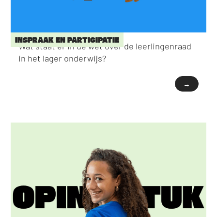
INSPRAAK EN PARTICIPATIE
Wat staat er in de wet over de leerlingenraad
in het lager onderwijs?
→