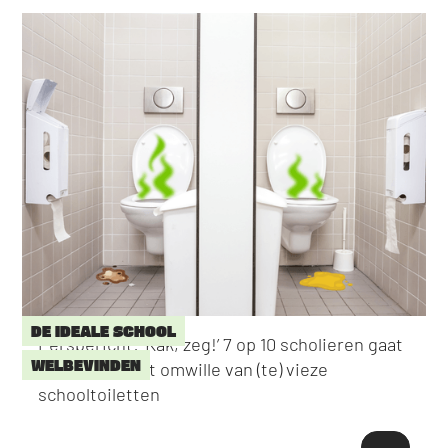
DE IDEALE SCHOOL
Persbericht: ‘Kak, zeg!’ 7 op 10 scholieren gaat
WELBEVINDEN
niet naar toilet omwille van (te) vieze
schooltoiletten
→