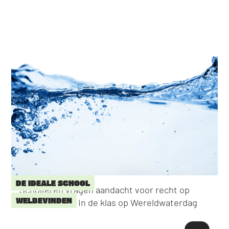
DE IDEALE SCHOOL
Scholieren vragen aandacht voor recht op
WELBEVINDEN
water drinken in de klas op Wereldwaterdag