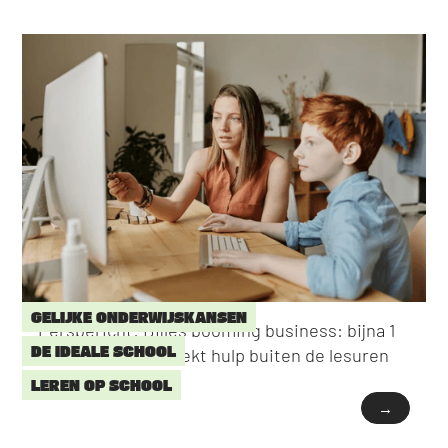
GELIJKE ONDERWIJSKANSEN
Persbericht: Bijles booming business: bijna 1
DE IDEALE SCHOOL
op 3 scholieren zoekt hulp buiten de lesuren
LEREN OP SCHOOL
→