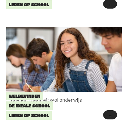
→
LEREN OP SCHOOL
WELBEVINDEN
Advies: Kwaliteitsvol onderwijs
DE IDEALE SCHOOL
→
LEREN OP SCHOOL