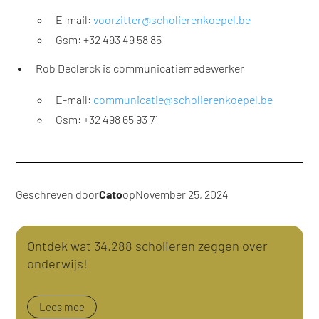
E-mail:
voorzitter@scholierenkoepel.be
Gsm: +32 493 49 58 85
Rob Declerck is communicatiemedewerker
E-mail:
communicatie@scholierenkoepel.be
Gsm: +32 498 65 93 71
Geschreven door
Cato
op
November 25, 2024
Ontdek wat 34.288 scholieren zeggen over
onderwijs!
Lees mee