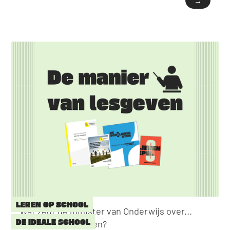
→
LEREN OP SCHOOL
Wat zegt de minister van Onderwijs over...
DE IDEALE SCHOOL
Manier van lesgeven?