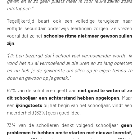
geven en er zo geen plaats meer is voor leuke zaken zoals
uitstappen.”
Tegelijkertijd baart ook een volledige terugkeer naar
voltijds secundair onderwijs leerlingen zorgen. Ze vrezen
vooral dat ze het
schoolse ritme niet meer gewoon zullen
zijn
.
“[Ik ben bezorgd dat] school veel vermoeiender wordt. Ik
vond het nu al vermoeiend al die uren en zo lang opletten
en nu heb je de gewoonte om alles op je eigen tempo te
doen en gewoon op je gemak.”
62% van de scholieren geeft aan
niet goed te weten of ze
dit schooljaar een achterstand hebben opgelopen
. Maar
een
ijkingstoets
bij het begin van het schooljaar, vindt een
meerderheid (62%) geen goed idee.
73% van de scholieren denkt volgend schooljaar
geen
problemen te hebben om te starten met nieuwe leerstof
,