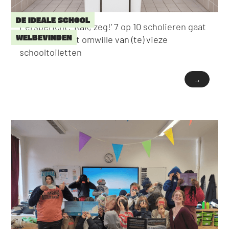
DE IDEALE SCHOOL
Persbericht: ‘Kak, zeg!’ 7 op 10 scholieren gaat
WELBEVINDEN
niet naar toilet omwille van (te) vieze
schooltoiletten
→