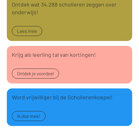
Ontdek wat 34.288 scholieren zeggen over
onderwijs!
Lees mee
Krijg als leerling tal van kortingen!
Ontdek je voordeel
Word vrijwilliger bij de Scholierenkoepel!
Ik doe mee!