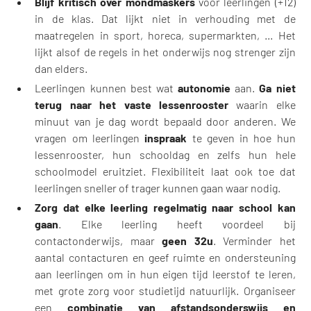
Blijf kritisch over mondmaskers
voor leerlingen (+12)
in de klas. Dat lijkt niet in verhouding met de
maatregelen in sport, horeca, supermarkten, ... Het
lijkt alsof de regels in het onderwijs nog strenger zijn
dan elders.
Leerlingen kunnen best wat
autonomie
aan.
Ga niet
terug naar het vaste lessenrooster
waarin elke
minuut van je dag wordt bepaald door anderen. We
vragen om leerlingen
inspraak
te geven in hoe hun
lessenrooster, hun schooldag en zelfs hun hele
schoolmodel eruitziet. Flexibiliteit laat ook toe dat
leerlingen sneller of trager kunnen gaan waar nodig.
Zorg dat elke leerling regelmatig naar school kan
gaan
. Elke leerling heeft voordeel bij
contactonderwijs, maar
geen 32u
. Verminder het
aantal contacturen en geef ruimte en ondersteuning
aan leerlingen om in hun eigen tijd leerstof te leren,
met grote zorg voor studietijd natuurlijk. Organiseer
een
combinatie van afstandsonderswijs en