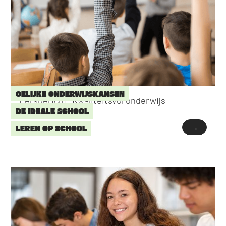
GELIJKE ONDERWIJSKANSEN
Persbericht: Kwaliteitsvol onderwijs
DE IDEALE SCHOOL
→
LEREN OP SCHOOL