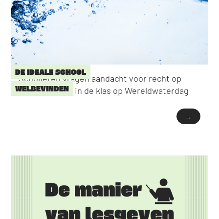
DE IDEALE SCHOOL
Scholieren vragen aandacht voor recht op
WELBEVINDEN
water drinken in de klas op Wereldwaterdag
→