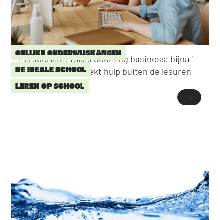
GELIJKE ONDERWIJSKANSEN
Persbericht: Bijles booming business: bijna 1
DE IDEALE SCHOOL
op 3 scholieren zoekt hulp buiten de lesuren
LEREN OP SCHOOL
→