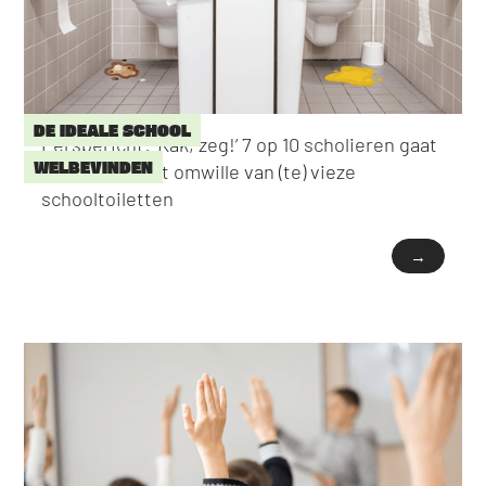
DE IDEALE SCHOOL
Persbericht: ‘Kak, zeg!’ 7 op 10 scholieren gaat
WELBEVINDEN
niet naar toilet omwille van (te) vieze
schooltoiletten
→