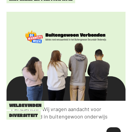
WELBEVINDEN
Persbericht: Wij vragen aandacht voor
DIVERSITEIT
eenzaamheid in buitengewoon onderwijs