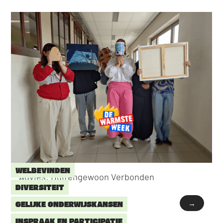
WELBEVINDEN
Advies: Buitengewoon Verbonden
DIVERSITEIT
→
GELIJKE ONDERWIJSKANSEN
INSPRAAK EN PARTICIPATIE