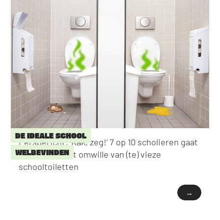
DE IDEALE SCHOOL
Persbericht: ‘Kak, zeg!’ 7 op 10 scholieren gaat
WELBEVINDEN
niet naar toilet omwille van (te) vieze
schooltoiletten
→