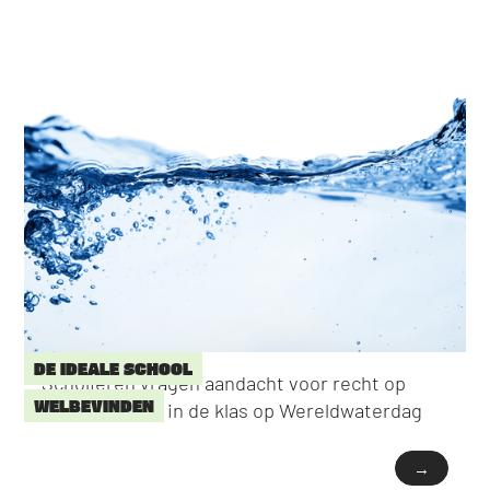
DE IDEALE SCHOOL
Scholieren vragen aandacht voor recht op
WELBEVINDEN
water drinken in de klas op Wereldwaterdag
→